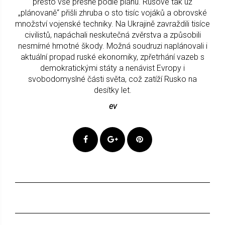
přesto vše přesně podle plánu. Rusové tak už
„plánovaně“ přišli zhruba o sto tisíc vojáků a obrovské
množství vojenské techniky. Na Ukrajině zavraždili tisíce
civilistů, napáchali neskutečná zvěrstva a způsobili
nesmírné hmotné škody. Možná soudruzi naplánovali i
aktuální propad ruské ekonomiky, zpřetrhání vazeb s
demokratickými státy a nenávist Evropy i
svobodomyslné části světa, což zatíží Rusko na
desítky let.
ev