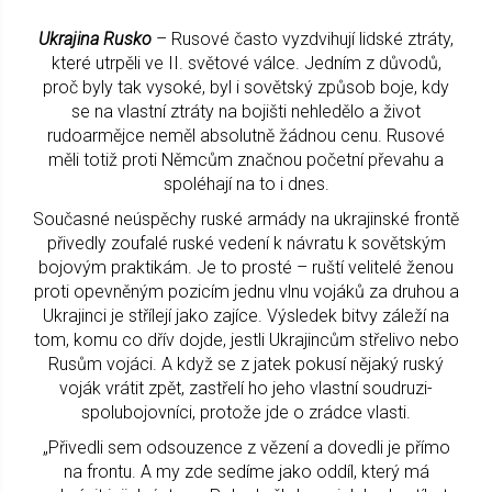
Ukrajina Rusko
– Rusové často vyzdvihují lidské ztráty,
které utrpěli ve II. světové válce. Jedním z důvodů,
proč byly tak vysoké, byl i sovětský způsob boje, kdy
se na vlastní ztráty na bojišti nehledělo a život
rudoarmějce neměl absolutně žádnou cenu. Rusové
měli totiž proti Němcům značnou početní převahu a
spoléhají na to i dnes.
Současné neúspěchy ruské armády na ukrajinské frontě
přivedly zoufalé ruské vedení k návratu k sovětským
bojovým praktikám. Je to prosté – ruští velitelé ženou
proti opevněným pozicím jednu vlnu vojáků za druhou a
Ukrajinci je střílejí jako zajíce. Výsledek bitvy záleží na
tom, komu co dřív dojde, jestli Ukrajincům střelivo nebo
Rusům vojáci. A když se z jatek pokusí nějaký ruský
voják vrátit zpět, zastřelí ho jeho vlastní soudruzi-
spolubojovníci, protože jde o zrádce vlasti.
„Přivedli sem odsouzence z vězení a dovedli je přímo
na frontu. A my zde sedíme jako oddíl, který má