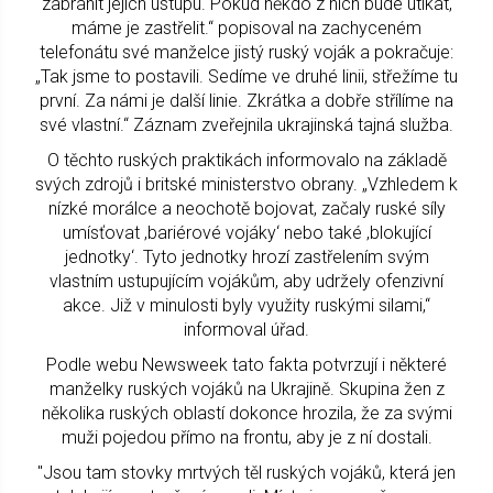
zabránit jejich ústupu. Pokud někdo z nich bude utíkat,
máme je zastřelit.“ popisoval na zachyceném
telefonátu své manželce jistý ruský voják a pokračuje:
„Tak jsme to postavili. Sedíme ve druhé linii, střežíme tu
první. Za námi je další linie. Zkrátka a dobře střílíme na
své vlastní.“ Záznam zveřejnila ukrajinská tajná služba.
O těchto ruských praktikách informovalo na základě
svých zdrojů i britské ministerstvo obrany. „Vzhledem k
nízké morálce a neochotě bojovat, začaly ruské síly
umísťovat ‚bariérové vojáky‘ nebo také ‚blokující
jednotky‘. Tyto jednotky hrozí zastřelením svým
vlastním ustupujícím vojákům, aby udržely ofenzivní
akce. Již v minulosti byly využity ruskými silami,“
informoval úřad.
Podle webu Newsweek tato fakta potvrzují i některé
manželky ruských vojáků na Ukrajině. Skupina žen z
několika ruských oblastí dokonce hrozila, že za svými
muži pojedou přímo na frontu, aby je z ní dostali.
"Jsou tam stovky mrtvých těl ruských vojáků, která jen