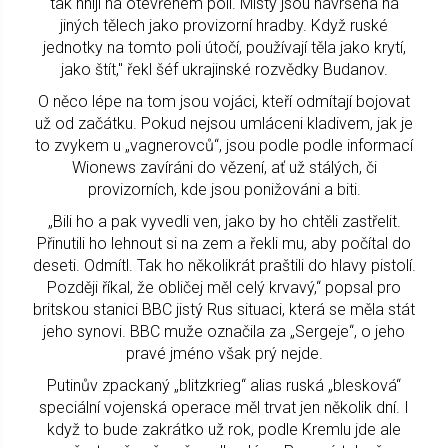
tak hnijí na otevřeném poli. Místy jsou navršena na
jiných tělech jako provizorní hradby. Když ruské
jednotky na tomto poli útočí, používají těla jako krytí,
jako štít," řekl šéf ukrajinské rozvědky Budanov.
O něco lépe na tom jsou vojáci, kteří odmítají bojovat
už od začátku. Pokud nejsou umláceni kladivem, jak je
to zvykem u „vagnerovců“, jsou podle podle informací
Wionews zavíráni do vězení, ať už stálých, či
provizorních, kde jsou ponižováni a biti.
„Bili ho a pak vyvedli ven, jako by ho chtěli zastřelit.
Přinutili ho lehnout si na zem a řekli mu, aby počítal do
deseti. Odmítl. Tak ho několikrát praštili do hlavy pistolí.
Později říkal, že obličej měl celý krvavý,“ popsal pro
britskou stanici BBC jistý Rus situaci, která se měla stát
jeho synovi. BBC muže označila za „Sergeje“, o jeho
pravé jméno však prý nejde.
Putinův zpackaný „blitzkrieg“ alias ruská „blesková“
speciální vojenská operace měl trvat jen několik dní. I
když to bude zakrátko už rok, podle Kremlu jde ale