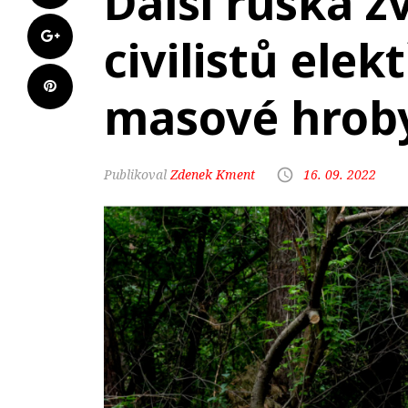
Další ruská z
civilistů elekt
masové hroby
Zdenek Kment
16. 09. 2022