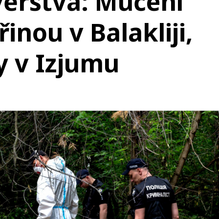
věrstva: Mučení
řinou v Balakliji,
 v Izjumu