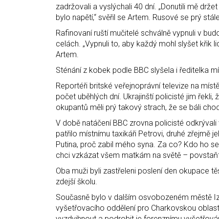
zadržovali a vyslýchali 40 dní. „Donutili mě držet
bylo napětí,“ svěřil se Artem. Rusové se prý stá
Rafinovaní ruští mučitelé schválně vypnuli v budov
celách. „Vypnuli to, aby každý mohl slyšet křik l
Artem.
Sténání z kobek podle BBC slyšela i ředitelka místn
Reportéři britské veřejnoprávní televize na míst
počet uběhlých dní. Ukrajinští policisté jim řekli,
okupantů měli prý takový strach, že se báli chod
V době natáčení BBC zrovna policisté odkrývali v
patřilo místnímu taxikáři Petrovi, druhé zřejmě 
Putina, proč zabil mého syna. Za co? Kdo ho se
chci vzkázat všem matkám na světě – povstaňte
Oba muži byli zastřeleni poslení den okupace těs
zdejší školu.
Současně bylo v dalším osvobozeném městě Izju
vyšetřovacího oddělení pro Charkovskou oblast S
vyzdvihnout a podrobit je forenznímu vyšetřování