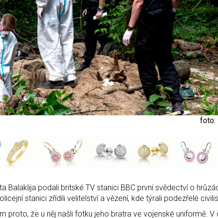
foto:
alaklija podali britské TV stanici BBC první svědectví o hrůzác
ejní stanici zřídili velitelství a vězení, kde týrali podezřelé civilis
 proto, že u něj našli fotku jeho bratra ve vojenské uniformě. V c