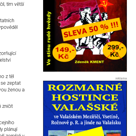
l, tím větší
statních
vypověděl
orňující
elství
o z těl
 se zeptat
tvou ženou a
 zničit
cejního
y plánují
ří zemřeli v