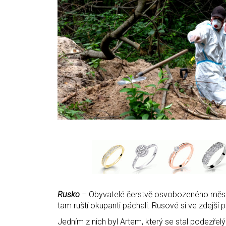
Rusko
– Obyvatelé čerstvě osvobozeného města B
tam ruští okupanti páchali. Rusové si ve zdejší polic
Jedním z nich byl Artem, který se stal podezřelým