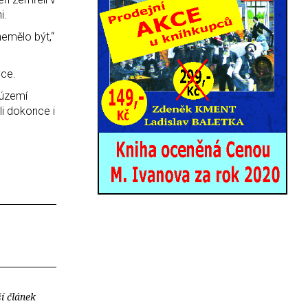
i.
nemělo být,“
vce.
 území
li dokonce i
í článek