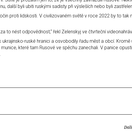
, další byli ubiti ruskými sadisty při výsleších nebo byli zastřelen
očin proti lidskosti. V civilizovaném světě v roce 2022 by to tak 
 to nést odpovědnost,“ řekl Zelenskyj ve čtvrteční videonahrá
ž k ukrajinsko-ruské hranici a osvobodily řadu měst a obcí. Kromě
munice, které tam Rusové ve spěchu zanechali. V panice opusti
.
Dalš