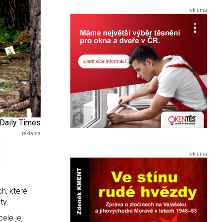
 Daily Times
h, které
ty.
ele jej