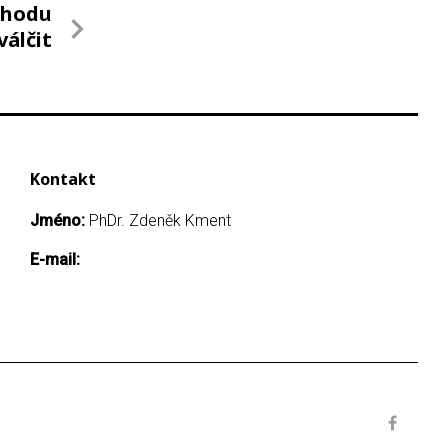
ohodu
válčit
Kontakt
Jméno:
PhDr. Zdeněk Kment
E-mail: