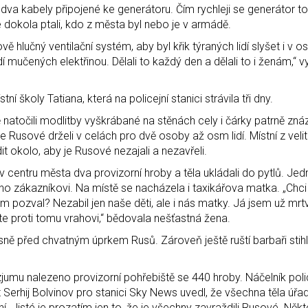
 dva kabely připojené ke generátoru. Čím rychleji se generátor toči
le dokola ptali, kdo z města byl nebo je v armádě.
ě hlučný ventilační systém, aby byl křik týraných lidí slyšet i v o
idí mučených elektřinou. Dělali to každý den a dělali to i ženám,“ 
í školy Tatiana, která na policejní stanici strávila tři dny.
ě natočili modlitby vyškrábané na stěnách cely i čárky patrně znáz
 že Rusové drželi v celách pro dvě osoby až osm lidí. Místní z velit
it okolo, aby je Rusové nezajali a nezavřeli.
 centru města dva provizorní hroby a těla ukládali do pytlů. Jedn
jeho zákazníkovi. Na místě se nacházela i taxikářova matka. „Chci
m pozval? Nezabil jen naše děti, ale i nás matky. Já jsem už mr
 proti tomu vrahovi,“ bědovala nešťastná žena.
ně před chvatným úprkem Rusů. Zároveň ještě ruští barbaři stihli
mu nalezeno provizorní pohřebiště se 440 hroby. Náčelník poli
erhij Bolvinov pro stanici Sky News uvedl, že všechna těla úřad
. Jisté je prozatím jen to, že je všechny zavraždili Rusové. Někte