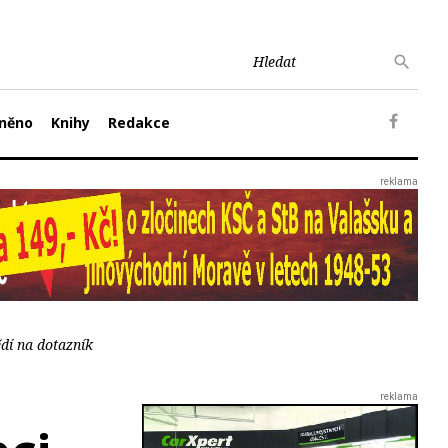
něno
Knihy
Redakce
ědí na dotazník