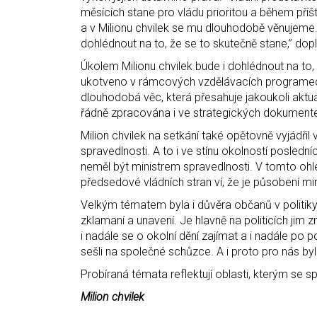
měsících stane pro vládu prioritou a během příšt
a v Milionu chvilek se mu dlouhodobě věnujeme. J
dohlédnout na to, že se to skutečně stane,” dop
Úkolem Milionu chvilek bude i dohlédnout na t
ukotveno v rámcových vzdělávacích programech (
dlouhodobá věc, která přesahuje jakoukoli aktuá
řádně zpracována i ve strategických dokumente
Milion chvilek na setkání také opětovně vyjádři
spravedlnosti. A to i ve stínu okolností posledn
neměl být ministrem spravedlnosti. V tomto ohl
předsedové vládních stran ví, že je působení mi
Velkým tématem byla i důvěra občanů v politiky 
zklamaní a unavení. Je hlavně na politicích jim 
i nadále se o okolní dění zajímat a i nadále po po
sešli na společné schůzce. A i proto pro nás by
Probíraná témata reflektují oblasti, kterým se s
Milion chvilek