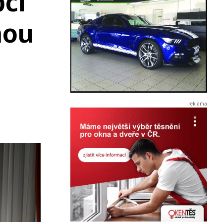
pci
nou
a