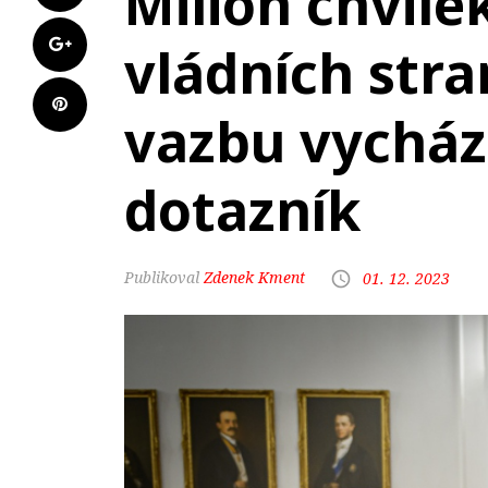
Milion chvilek
vládních stra
vazbu vycháze
dotazník
Zdenek Kment
01. 12. 2023