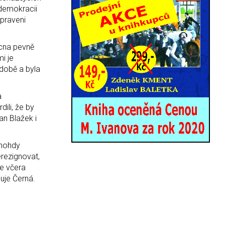
 demokracii
ipraveni
ucna pevně
i je
odobě a byla
a
ili, že by
an Blažek i
mnohdy
erezignovat,
se včera
uje Černá.