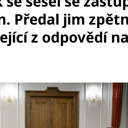
 se sešel se zástu
n. Předal jim zpět
jící z odpovědí n