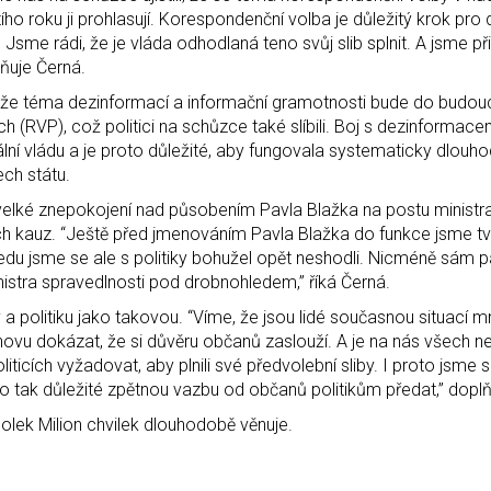
ího roku ji prohlasují. Korespondenční volba je důležitý krok pro
sme rádi, že je vláda odhodlaná teno svůj slib splnit. A jsme př
lňuje Černá.
o, že téma dezinformací a informační gramotnosti bude do budo
RVP), což politici na schůzce také slíbili. Boj s dezinformacem
lní vládu a je proto důležité, aby fungovala systematicky dlouh
ch státu.
l velké znepokojení nad působením Pavla Blažka na postu ministr
ích kauz. “Ještě před jmenováním Pavla Blažka do funkce jsme tvrd
edu jsme se ale s politiky bohužel opět neshodli. Nicméně sám p
nistra spravedlnosti pod drobnohledem,” říká Černá.
a politiku jako takovou. “Víme, že jsou lidé současnou situací 
znovu dokázat, že si důvěru občanů zaslouží. A je na nás všech n
liticích vyžadovat, aby plnili své předvolební sliby. I proto jsme 
lo tak důležité zpětnou vazbu od občanů politikům předat,” doplň
polek Milion chvilek dlouhodobě věnuje.