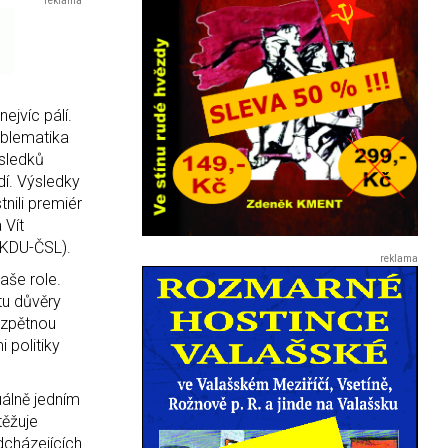
ejvíc pálí.
oblematika
ýsledků
dí. Výsledky
tnili premiér
 Vít
 (KDU-ČSL).
aše role.
tu důvěry
h zpětnou
i politiky
uálně jedním
těžuje
dcházejících