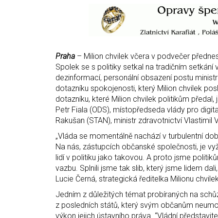
Praha
– Milion chvilek včera v podvečer přednes
Spolek se s politiky setkal na tradičním setkán
dezinformací, personální obsazení postu ministra
dotazníku spokojenosti, který Milion chvilek pos
dotazníku, které Milion chvilek politikům předal,
Petr Fiala (ODS), místopředseda vlády pro digitali
Rakušan (STAN), ministr zdravotnictví Vlastimil 
„Vláda se momentálně nachází v turbulentní době
Na nás, zástupcích občanské společnosti, je vyž
lidí v politiku jako takovou. A proto jsme politi
vazbu. Splnili jsme tak slib, který jsme lidem dali
Lucie Černá, strategická ředitelka Milionu chvilek
Jedním z důležitých témat probíraných na schůz
z posledních států, který svým občanům neumožň
výkon jejich ústavního práva. “Vládní představit