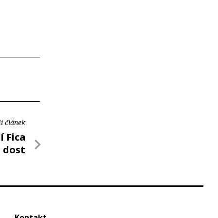
í článek
í Fica
dost
Kontakt