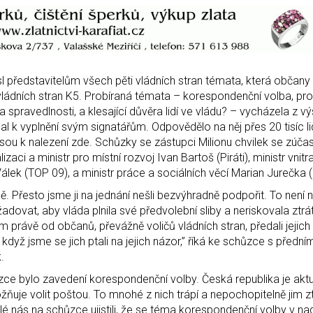
l představitelům všech pěti vládních stran témata, která občany n
í vládních stran K5. Probíraná témata – korespondenční volba, pr
 spravedlnosti, a klesající důvěra lidí ve vládu? – vycházela z v
lal k vyplnění svým signatářům. Odpovědělo na něj přes 20 tisíc li
 jsou k nalezení zde. Schůzky se zástupci Milionu chvilek se zúčas
zaci a ministr pro místní rozvoj Ivan Bartoš (Piráti), ministr vnitra
Válek (TOP 09), a ministr práce a sociálních věcí Marian Jurečka
. Přesto jsme ji na jednání nešli bezvýhradně podpořit. To není n
adovat, aby vláda plnila své předvolební sliby a neriskovala ztrá
kům právě od občanů, převážně voličů vládních stran, předali jejic
, když jsme se jich ptali na jejich názor,” říká ke schůzce s předním
.
ce bylo zavedení korespondenční volby. Česká republika je akt
uje volit poštou. To mnohé z nich trápí a nepochopitelně jim z
elé nás na schůzce ujistili, že se téma korespondenční volby v na