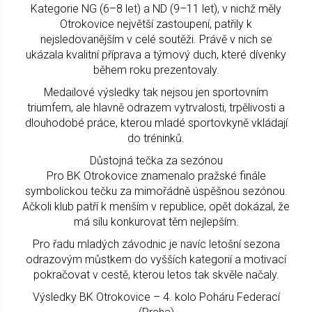
Kategorie NG (6–8 let) a ND (9–11 let), v nichž měly
Otrokovice největší zastoupení, patřily k
nejsledovanějším v celé soutěži. Právě v nich se
ukázala kvalitní příprava a týmový duch, které dívenky
během roku prezentovaly.
Medailové výsledky tak nejsou jen sportovním
triumfem, ale hlavně odrazem vytrvalosti, trpělivosti a
dlouhodobé práce, kterou mladé sportovkyně vkládají
do tréninků.
Důstojná tečka za sezónou
Pro BK Otrokovice znamenalo pražské finále
symbolickou tečku za mimořádně úspěšnou sezónou.
Ačkoli klub patří k menším v republice, opět dokázal, že
má sílu konkurovat těm nejlepším.
Pro řadu mladých závodnic je navíc letošní sezona
odrazovým můstkem do vyšších kategorií a motivací
pokračovat v cestě, kterou letos tak skvěle načaly.
Výsledky BK Otrokovice – 4. kolo Poháru Federací