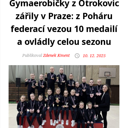
Gymaerobičky z Otrokovic
zářily v Praze: z Poháru
federací vezou 10 medailí
a ovládly celou sezonu
Zdenek Kment
10. 12. 2025