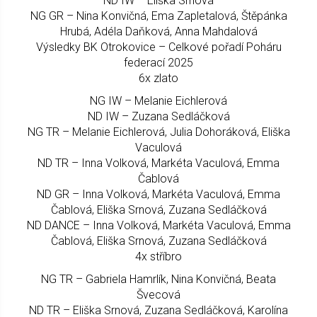
ND IW – Eliška Srnová
NG GR – Nina Konvičná, Ema Zapletalová, Štěpánka
Hrubá, Adéla Daňková, Anna Mahdalová
Výsledky BK Otrokovice – Celkové pořadí Poháru
federací 2025
6x zlato
NG IW – Melanie Eichlerová
ND IW – Zuzana Sedláčková
NG TR – Melanie Eichlerová, Julia Dohoráková, Eliška
Vaculová
ND TR – Inna Volková, Markéta Vaculová, Emma
Čablová
ND GR – Inna Volková, Markéta Vaculová, Emma
Čablová, Eliška Srnová, Zuzana Sedláčková
ND DANCE – Inna Volková, Markéta Vaculová, Emma
Čablová, Eliška Srnová, Zuzana Sedláčková
4x stříbro
NG TR – Gabriela Hamrlík, Nina Konvičná, Beata
Švecová
ND TR – Eliška Srnová, Zuzana Sedláčková, Karolína