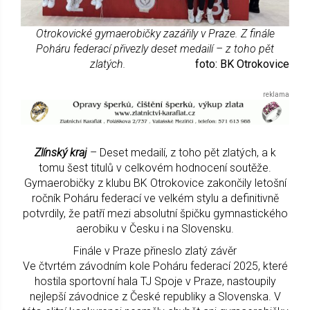
Otrokovické gymaerobičky zazářily v Praze. Z finále
Poháru federací přivezly deset medailí – z toho pět
zlatých.
foto: BK Otrokovice
Zlínský kraj
– Deset medailí, z toho pět zlatých, a k
tomu šest titulů v celkovém hodnocení soutěže.
Gymaerobičky z klubu BK Otrokovice zakončily letošní
ročník Poháru federací ve velkém stylu a definitivně
potvrdily, že patří mezi absolutní špičku gymnastického
aerobiku v Česku i na Slovensku.
Finále v Praze přineslo zlatý závěr
Ve čtvrtém závodním kole Poháru federací 2025, které
hostila sportovní hala TJ Spoje v Praze, nastoupily
nejlepší závodnice z České republiky a Slovenska. V