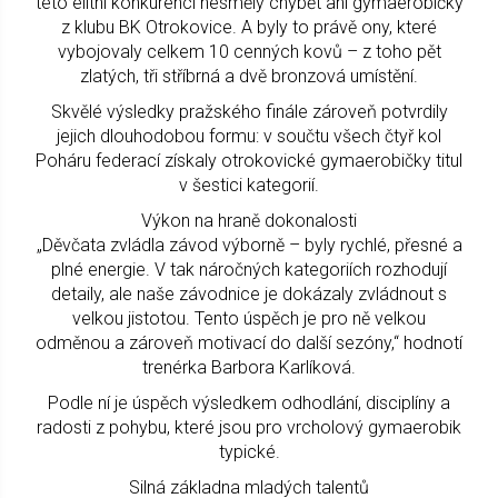
této elitní konkurenci nesměly chybět ani gymaerobičky
z klubu BK Otrokovice. A byly to právě ony, které
vybojovaly celkem 10 cenných kovů – z toho pět
zlatých, tři stříbrná a dvě bronzová umístění.
Skvělé výsledky pražského finále zároveň potvrdily
jejich dlouhodobou formu: v součtu všech čtyř kol
Poháru federací získaly otrokovické gymaerobičky titul
v šestici kategorií.
Výkon na hraně dokonalosti
„Děvčata zvládla závod výborně – byly rychlé, přesné a
plné energie. V tak náročných kategoriích rozhodují
detaily, ale naše závodnice je dokázaly zvládnout s
velkou jistotou. Tento úspěch je pro ně velkou
odměnou a zároveň motivací do další sezóny,“ hodnotí
trenérka Barbora Karlíková.
Podle ní je úspěch výsledkem odhodlání, disciplíny a
radosti z pohybu, které jsou pro vrcholový gymaerobik
typické.
Silná základna mladých talentů