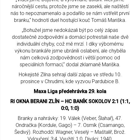
náročnější cestu, protože jsme se zasekli, ale naštěstí
nás to nepoznamenalo a podařilo se nám vstřelit první
branku,“ hodnotí duel hostující kouč Tomáš Mariška.
„Bohužel jsme nedokázali být po celý zápas
dostatečně zodpovědní a domácí potrestali naše dvě
individuální chyby, což mě mrzí. I díky výbornému
výkonu brankáře jsme ubránili oslabení, ale chyběla
nám celková zodpovědnost i větší pomoc od
speciálních formací,“ dodal zklamaně Mariška.
Hokejisté Zlína sehrají další zápas ve středu 10.
prosince v Chrudimi, kde vyzvou Pardubice B.
Maxa Liga předehrávka 29. kola
RI OKNA BERANI ZLÍN – HC BANÍK SOKOLOV 2:1 (1:1,
0:0, 1:0)
Branky a nahrávky: 19. Válek (Veber, Šlahař), 47.
Ondračka (Kordule, Gago) – 7. Osmík (Csamango,
Šedivý). Rozhodčí: Wagner, Veselý – Maštalíř, Brož.
Vyloučení: 3:4. Využití: 1:0. Diváci: 1940.