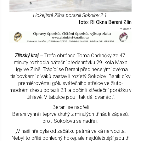
Hokejisté Zlína porazili Sokolov 2:1.
foto: RI Okna Berani Zlín
Zlínský kraj
– Trefa obránce Toma Ondračky ze 47.
minuty rozhodla páteční předehrávku 29. kola Maxa
Ligy ve Zlíně. Trápící se Berani před necelými dvěma
tisícovkami diváků zastavili rozjetý Sokolov. Baník díky
premiérovému gólu svátečního střelce ve žluto-
modrém dresu porazili 2:1 a odčinili středeční porážku v
Jihlavě. V tabulce jsou i tak dál dvanáctí.
Berani se nadřeli
Berani vyhráli teprve druhý z minulých třinácti zápasů,
proti Sokolovu se nadřeli.
„V naší hře byla od začátku patrná velká nervozita.
Nebyl to příliš pohledný hokej, ale nejdůležitější jsou tři