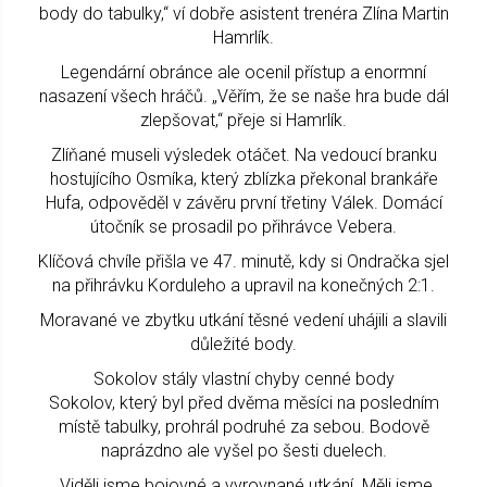
body do tabulky,“ ví dobře asistent trenéra Zlína Martin
Hamrlík.
Legendární obránce ale ocenil přístup a enormní
nasazení všech hráčů. „Věřím, že se naše hra bude dál
zlepšovat,“ přeje si Hamrlík.
Zlíňané museli výsledek otáčet. Na vedoucí branku
hostujícího Osmíka, který zblízka překonal brankáře
Hufa, odpověděl v závěru první třetiny Válek. Domácí
útočník se prosadil po přihrávce Vebera.
Klíčová chvíle přišla ve 47. minutě, kdy si Ondračka sjel
na přihrávku Korduleho a upravil na konečných 2:1.
Moravané ve zbytku utkání těsné vedení uhájili a slavili
důležité body.
Sokolov stály vlastní chyby cenné body
Sokolov, který byl před dvěma měsíci na posledním
místě tabulky, prohrál podruhé za sebou. Bodově
naprázdno ale vyšel po šesti duelech.
„Viděli jsme bojovné a vyrovnané utkání. Měli jsme