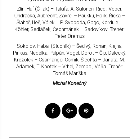
Zlín: Huf (Čiliak) – Talafa, A. Salonen, Riedl, Veber,
Ondračka, Aubrecht, Zavřel – Paukku, Holík, Říčka –
Šlahař, Heš, Válek – P. Svoboda, Gago, Kordule –
Köhler, Sedláček, Čechmánek – Sadovikov. Trenér:
Peter Oremus
Sokolov: Habal (Stuchlík) – Šedivý, Rohan, Klejna,
Pinkas, Nedelka, Pulpán, Vogel, Dorot – Číp, Dalecký,
Krežolek – Csamango, Osmík, Šlechta – Janata, M.
Adámek, T. Knotek – Vrhel, Zembol, Váňa. Trenér:
Tomáš Mariška
Michal Konečný