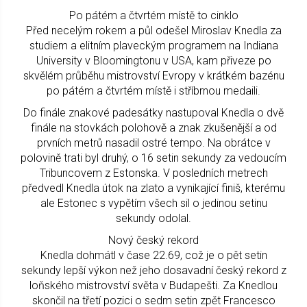
Po pátém a čtvrtém místě to cinklo
Před necelým rokem a půl odešel Miroslav Knedla za
studiem a elitním plaveckým programem na Indiana
University v Bloomingtonu v USA, kam přiveze po
skvělém průběhu mistrovství Evropy v krátkém bazénu
po pátém a čtvrtém místě i stříbrnou medaili.
Do finále znakové padesátky nastupoval Knedla o dvě
finále na stovkách polohově a znak zkušenější a od
prvních metrů nasadil ostré tempo. Na obrátce v
polovině trati byl druhý, o 16 setin sekundy za vedoucím
Tribuncovem z Estonska. V posledních metrech
předvedl Knedla útok na zlato a vynikající finiš, kterému
ale Estonec s vypětím všech sil o jedinou setinu
sekundy odolal.
Nový český rekord
Knedla dohmátl v čase 22.69, což je o pět setin
sekundy lepší výkon než jeho dosavadní český rekord z
loňského mistrovství světa v Budapešti. Za Knedlou
skončil na třetí pozici o sedm setin zpět Francesco