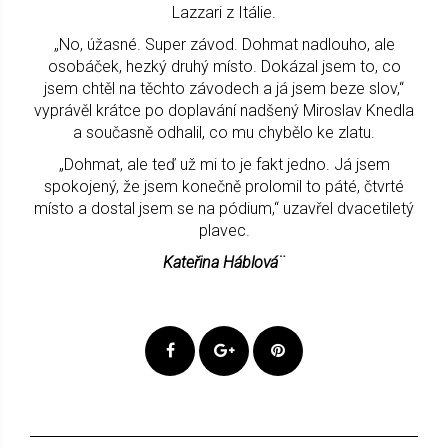
Lazzari z Itálie.
„No, úžasné. Super závod. Dohmat nadlouho, ale
osobáček, hezký druhý místo. Dokázal jsem to, co
jsem chtěl na těchto závodech a já jsem beze slov,“
vyprávěl krátce po doplavání nadšený Miroslav Knedla
a současně odhalil, co mu chybělo ke zlatu.
„Dohmat, ale teď už mi to je fakt jedno. Já jsem
spokojený, že jsem konečně prolomil to páté, čtvrté
místo a dostal jsem se na pódium,“ uzavřel dvacetiletý
plavec.
Kateřina Háblová¨