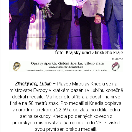
foto: Krajský úřad Zlínského kraje
Zlínský kraj, Lublin
– Plavec Miroslav Knedla se na
mistrovství Evropy v krátkém bazénu v Lublinu konečně
dočkal medaile! Má hodnotu stříbra a dosáhl na ni ve
finále na 50 metrů znak. Pro medaili si Knedla doplaval
v národnímu rekordu 22.69 a od zlata ho dělila jedna
setina sekundy. Knedla po cenných kovech z
juniorských mistrovství a šampionátu do 23 let získal
svou první seniorskou medaili.