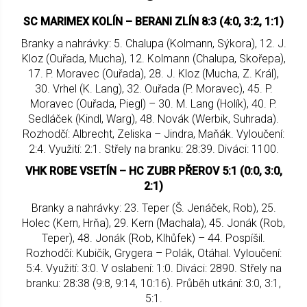
SC MARIMEX KOLÍN – BERANI ZLÍN 8:3 (4:0, 3:2, 1:1)
Branky a nahrávky: 5. Chalupa (Kolmann, Sýkora), 12. J.
Kloz (Ouřada, Mucha), 12. Kolmann (Chalupa, Skořepa),
17. P. Moravec (Ouřada), 28. J. Kloz (Mucha, Z. Král),
30. Vrhel (K. Lang), 32. Ouřada (P. Moravec), 45. P.
Moravec (Ouřada, Piegl) – 30. M. Lang (Holík), 40. P.
Sedláček (Kindl, Warg), 48. Novák (Werbik, Suhrada).
Rozhodčí: Albrecht, Zeliska – Jindra, Maňák. Vyloučení:
2:4. Využití: 2:1. Střely na branku: 28:39. Diváci: 1100.
VHK ROBE VSETÍN – HC ZUBR PŘEROV 5:1 (0:0, 3:0,
2:1)
Branky a nahrávky: 23. Teper (Š. Jenáček, Rob), 25.
Holec (Kern, Hrňa), 29. Kern (Machala), 45. Jonák (Rob,
Teper), 48. Jonák (Rob, Klhůfek) – 44. Pospíšil.
Rozhodčí: Kubičík, Grygera – Polák, Otáhal. Vyloučení:
5:4. Využití: 3:0. V oslabení: 1:0. Diváci: 2890. Střely na
branku: 28:38 (9:8, 9:14, 10:16). Průběh utkání: 3:0, 3:1,
5:1.