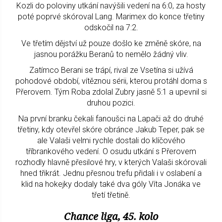
Kozli do poloviny utkání navýšili vedení na 6:0, za hosty
poté poprvé skóroval Lang. Marimex do konce třetiny
odskočil na 7:2.
Ve třetím dějství už pouze došlo ke změně skóre, na
jasnou porážku Beranů to nemělo žádný vliv.
Zatímco Berani se trápí, rival ze Vsetína si užívá
pohodové období, vítěznou sérii, kterou protáhl doma s
Přerovem. Tým Roba zdolal Zubry jasně 5:1 a upevnil si
druhou pozici.
Na první branku čekali fanoušci na Lapači až do druhé
třetiny, kdy otevřel skóre obránce Jakub Teper, pak se
ale Valaši velmi rychle dostali do klíčového
tříbrankového vedení. O osudu utkání s Přerovem
rozhodly hlavně přesilové hry, v kterých Valaši skórovali
hned třikrát. Jednu přesnou trefu přidali i v oslabení a
klid na hokejky dodaly také dva góly Víta Jonáka ve
třetí třetině.
Chance liga, 45. kolo