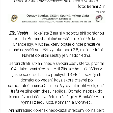
Útočník Zlína Pavel Sedláček při utkání s Kolínem.
foto: Berani Zlín
Zlín, Vsetín
– Hokejisté Zlína si v sobotu trhli pořádnou
ostudu. Berani absolutně nezvládli utkání 45. kola
Chance ligy. V Kolíně, který bojuje o holé přežití ve
druhé nejvyšší soutěži, vysoko padli 3:8, a dál se trápí.
Návrat do elitní šestky je v nedohlednu.
Berani ztratili utkání hned v úvodní části, kterou prohráli
0:4. Jako první sice zahrozil Zlín, ale hostující Süss v
jasné šanci selhal a o pouhých 18 vteřin později šli
domácí do vedení, když skóre otevřel po
samostatném úniku Chalupa. Vyrovnat mohl Holík, další
trefu ve zlínském dresu nepřidal. Domácí naopak do
konce úvodní části vstřelili další tři góly. Brankáře Hufa
vyhnali z ledu Kloz, Kolmann a Moravec.
Ani náhradník Kořének nedokázal střelcům Kolína čelit.