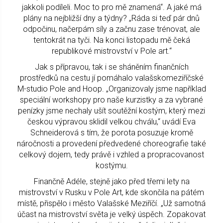
jakkoli podíleli. Moc to pro mě znamená“. A jaké má
plány na nejbližší dny a týdny? „Ráda si teď pár dnů
odpočinu, načerpám síly a začnu zase trénovat, ale
tentokrát na tyči. Na konci listopadu mě čeká
republikové mistrovství v Pole art.“
Jak s přípravou, tak i se sháněním finančních
prostředků na cestu jí pomáhalo valašskomeziříčské
M-studio Pole and Hoop. „Organizovaly jsme například
speciální workshopy pro naše kurzistky a za vybrané
penízky jsme nechaly ušít soutěžní kostým, který mezi
českou výpravou sklidil velkou chválu,“ uvádí Eva
Schneiderová s tím, že porota posuzuje kromě
náročnosti a provedení předvedené choreografie také
celkový dojem, tedy právě i vzhled a propracovanost
kostýmu.
Finančně Adéle, stejně jako před třemi lety na
mistrovství v Rusku v Pole Art, kde skončila na pátém
místě, přispělo i město Valašské Meziříčí. „Už samotná
účast na mistrovství světa je velký úspěch. Zopakovat