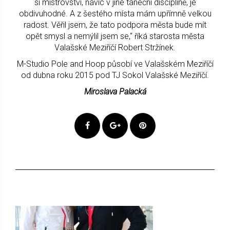
si mistrovství, navíc v jiné taneční disciplíně, je
obdivuhodné. A z šestého místa mám upřímně velkou
radost. Věřil jsem, že tato podpora města bude mít
opět smysl a nemýlil jsem se,“ říká starosta města
Valašské Meziříčí Robert Stržínek.
M-Studio Pole and Hoop působí ve Valašském Meziříčí
od dubna roku 2015 pod TJ Sokol Valašské Meziříčí.
Miroslava Palacká