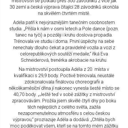
mistrovství se potkalo přes 300 závodníků z více jak
30 zemí a česká výprava čítající 28 závodníků skončila
na skvělém čtvrtém místě.
Adéla patří k nejvýraznějším tanečním osobnostem
studia. „Přišla k nám v osmi letech a Pole dance (pozn.
tanec na tyči) a později i kruhu doslova propadla.
Trénovala ve studiu i doma. První úspěchy na sebe
nenechaly dlouho čekat a pravidelně vozila a vozí z
celorepublikových soutěží medaile,“ říká Eva
Schneiderová, trenérka akrobacie na kruhu.
Na mistrovství postoupila Adéla z 20. místa v
kvalifikaci s 29,9 body. Poctivě trénovala, neustále
zdokonalovala finálovou choreografii a
několikaměsíční dřina jí nakonec vynesla šesté místo se
40,70 body. „Ještě teď v sobě zážitky z mistrovství
zpracovávám. Prožila jsem skvělé čtyři dny po boku
těch nejlepších z celého světa, zažila
nezapomenutelnou atmosféru s celou českou
výpravou,“ prozrazuje Adéla a dodává: „Chtěla bych
moc poděkovat všem, kteří se na tomto mém zážitku