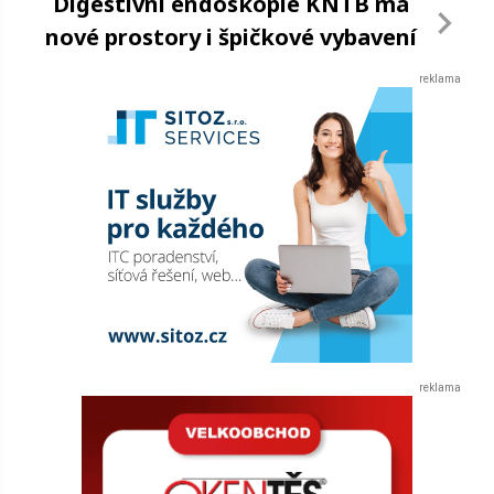
Digestivní endoskopie KNTB má
nové prostory i špičkové vybavení