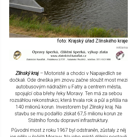
foto: Krajský úřad Zlínského kraje
Zlínský kraj
– Motoristé a chodci v Napajedlích se
dočkali. Ode dneška jim znovu začne sloužit most mezi
autobusovým nádražím u Fatry a centrem města,
spojující oba břehy řeky Moravy. Ten má za sebou
rozsáhlou rekonstrukci, která trvala rok a půl a přišla na
140 milionů korun. Investorem byl Zlínský kraj. Na
stavbu se mu podařilo získat 67,5 milionu korun ze
Státního fondu dopravní infrastruktury.
Původní most z roku 1967 byl odstraněn, zůstaly z něj
jen pilíře v řečišti Moravy. Na jeho místě dělníci postavili