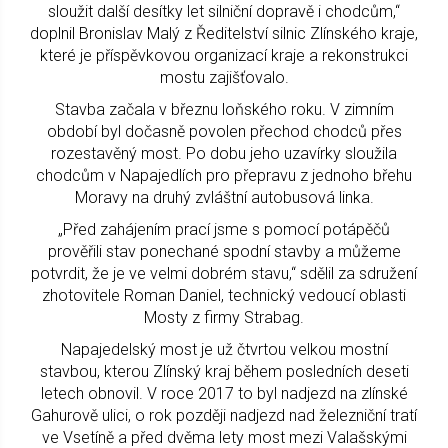
sloužit další desítky let silniční dopravě i chodcům,“
doplnil Bronislav Malý z Ředitelství silnic Zlínského kraje,
které je příspěvkovou organizací kraje a rekonstrukci
mostu zajišťovalo.
Stavba začala v březnu loňského roku. V zimním
období byl dočasně povolen přechod chodců přes
rozestavěný most. Po dobu jeho uzavírky sloužila
chodcům v Napajedlích pro přepravu z jednoho břehu
Moravy na druhý zvláštní autobusová linka.
„Před zahájením prací jsme s pomocí potápěčů
prověřili stav ponechané spodní stavby a můžeme
potvrdit, že je ve velmi dobrém stavu,“ sdělil za sdružení
zhotovitele Roman Daniel, technický vedoucí oblasti
Mosty z firmy Strabag.
Napajedelský most je už čtvrtou velkou mostní
stavbou, kterou Zlínský kraj během posledních deseti
letech obnovil. V roce 2017 to byl nadjezd na zlínské
Gahurově ulici, o rok později nadjezd nad železniční tratí
ve Vsetíně a před dvěma lety most mezi Valašskými