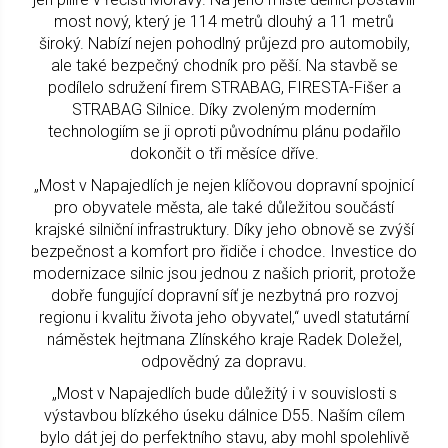
most nový, který je 114 metrů dlouhý a 11 metrů
široký. Nabízí nejen pohodlný průjezd pro automobily,
ale také bezpečný chodník pro pěší. Na stavbě se
podílelo sdružení firem STRABAG, FIRESTA-Fišer a
STRABAG Silnice. Díky zvoleným moderním
technologiím se ji oproti původnímu plánu podařilo
dokončit o tři měsíce dříve.
„Most v Napajedlích je nejen klíčovou dopravní spojnicí
pro obyvatele města, ale také důležitou součástí
krajské silniční infrastruktury. Díky jeho obnově se zvýší
bezpečnost a komfort pro řidiče i chodce. Investice do
modernizace silnic jsou jednou z našich priorit, protože
dobře fungující dopravní síť je nezbytná pro rozvoj
regionu i kvalitu života jeho obyvatel,“ uvedl statutární
náměstek hejtmana Zlínského kraje Radek Doležel,
odpovědný za dopravu.
„Most v Napajedlích bude důležitý i v souvislosti s
výstavbou blízkého úseku dálnice D55. Naším cílem
bylo dát jej do perfektního stavu, aby mohl spolehlivě