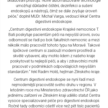
skladování přístrojů. Nové automatizované technologie
umožňují důkladné čištění, dezinfekci a sušení
endoskopů a nástrojů, čímž se dále zvyšuje úroveň
péče,“ doplnil MUDr. Michal Varga, vedoucí lékař Centra
digestivní endoskopie.
„Centrum digestivní endoskopie Krajské nemocnice T.
Bati poskytuje pacientům péči na nejvyšší úrovni, svou
odborností se řadí po bok fakultních nemocnic a mezi
několik málo pracovišť tohoto typu na Moravě. Takové
špičkové centrum si zaslouží moderní prostředí a
skvělé vybavení, aby mohlo lidem z našeho kraje
poskytovat tu nejlepší péči, a aby i zdravotníci mohli
pracovat v podmínkách odpovídajících nejvyšším
standardům.“ řekl Radim Holiš, hejtman Zlínského kraje.
Centrum digestivní endoskopie se nyní řadí mezi
nejmodernější pracoviště svého druhu v regionu. V
letošním roce mu Ministerstvo zdravotnictví ČR jako
jedinému zařízení ve Zlínském kraji udělilo statut Centra
vysoce specializované péče pro digestivní endoskopii.
Ročně tady odborníci ošetří více než pět tisíc pacientů