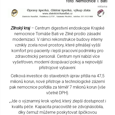
foto: Nemocnice T. Bati
Zlínský kraj
– Centrum digestivní endoskopie Krajské
nemocnice Tomáše Bati ve Zlíně prošlo zásadní
modernizací. V rámci rekonstrukce budovy interny
vznikly zcela nové prostory, které přinášejí vyšší
komfort pro pacienty i lepší pracovní podmínky pro
zdravotnický personál. Centrum nyní nabízí více
vyšetřoven, moderní dospávací pokoj a nejnovější
přístrojové vybavení.
Celková investice do stavebních úprav přišla na 47,5
milionů korun, nové přístroje a technologické zázemí
pak nemocnice pořídila za téměř 7 milionů korun (vše
včetně DPH).
„Jde o významný krok vpřed, který zlepší dostupnost i
kvalitu péče. Kapacita pracoviště se zdvojnásobila,
díky čemuž můžeme poskytovat špičkovou