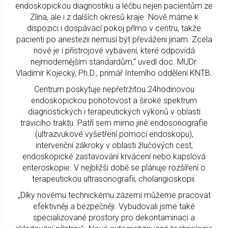
endoskopickou diagnostiku a léčbu nejen pacientům ze
Zlína, ale i z dalších okresů kraje. Nově máme k
dispozici i dospávací pokoj přímo v centru, takže
pacienti po anestezii nemusí být převáženi jinam. Zcela
nové je i přístrojové vybavení, které odpovídá
nejmodernějším standardům,“ uvedl doc. MUDr.
Vladimír Kojecký, Ph.D., primář Interního oddělení KNTB.
Centrum poskytuje nepřetržitou 24hodinovou
endoskopickou pohotovost a široké spektrum
diagnostických i terapeutických výkonů v oblasti
trávicího traktu. Patří sem mimo jiné endosonografie
(ultrazvukové vyšetření pomocí endoskopu),
intervenční zákroky v oblasti žlučových cest,
endoskopické zastavování krvácení nebo kapslová
enteroskopie. V nejbližší době se plánuje rozšíření o
terapeutickou ultrasonografii, cholangioskopii.
„Díky novému technickému zázemí můžeme pracovat
efektivněji a bezpečněji. Vybudovali jsme také
specializované prostory pro dekontaminaci a