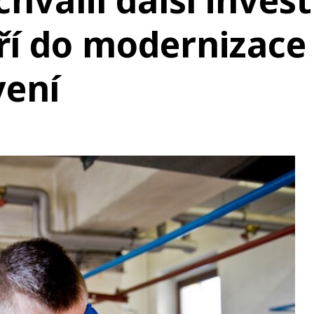
chválil další invest
íří do modernizace
vení