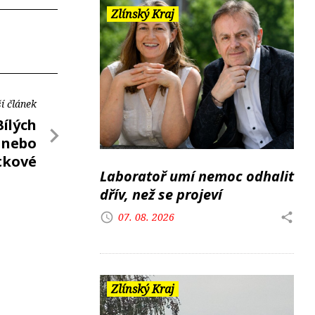
Zlínský Kraj
í článek
Bílých
ě nebo
tkové
Laboratoř umí nemoc odhalit
dřív, než se projeví
07. 08. 2026
Zlínský Kraj