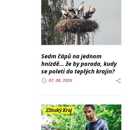
Sedm čápů na jednom
hnízdě… že by porada, kudy
se poletí do teplých krajin?
07. 08. 2026
Zlínský Kraj