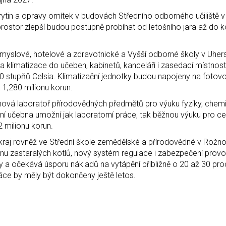
rytin a opravy omítek v budovách Středního odborného učiliště 
rostor zlepší budou postupně probíhat od letošního jara až do 
růmyslové, hotelové a zdravotnické a Vyšší odborné školy v Uhe
na klimatizace do učeben, kabinetů, kanceláři i zasedací místnost
30 stupňů Celsia. Klimatizační jednotky budou napojeny na fotov
 1,280 milionu korun.
é nová laboratoř přírodovědných předmětů pro výuku fyziky, chem
í učebna umožní jak laboratorní práce, tak běžnou výuku pro cel
 milionu korun.
raj rovněž ve Střední škole zemědělské a přírodovědné v Rožn
 zastaralých kotlů, nový systém regulace i zabezpečení provo
 a očekává úsporu nákladů na vytápění přibližně o 20 až 30 pro
ráce by měly být dokončeny ještě letos.