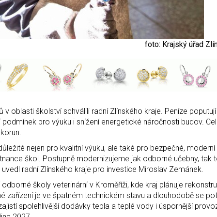
foto: Krajský úřad Zl
v oblasti školství schválili radní Zlínského kraje. Peníze poputuj
 podmínek pro výuku i snížení energetické náročnosti budov. Ce
 korun.
ůležité nejen pro kvalitní výuku, ale také pro bezpečné, moderní
stnance škol. Postupně modernizujeme jak odborné učebny, tak 
 uvedl radní Zlínského kraje pro investice Miroslav Zemánek.
odborné školy veterinární v Kroměříži, kde kraj plánuje rekonstru
 zařízení je ve špatném technickém stavu a dlouhodobě se po
jistí spolehlivější dodávky tepla a teplé vody i úspornější prov
íjna 2027.