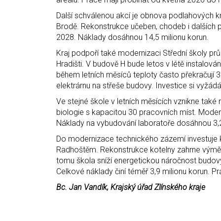
Další schválenou akcí je obnova podlahových k
Brodě. Rekonstrukce učeben, chodeb i dalších p
2028. Náklady dosáhnou 14,5 milionu korun.
Kraj podpoří také modernizaci Střední školy p
Hradišti. V budově H bude letos v létě instalová
během letních měsíců teploty často překračují 
elektrárnu na střeše budovy. Investice si vyžádá
Ve stejné škole v letních měsících vznikne tak
biologie s kapacitou 30 pracovních míst. Modern
Náklady na vybudování laboratoře dosáhnou 3,2
Do modernizace technického zázemí investuje k
Radhoštěm. Rekonstrukce kotelny zahrne výměnu
tomu škola sníží energetickou náročnost budovy
Celkové náklady činí téměř 3,9 milionu korun. P
Bc. Jan Vandík, Krajský úřad Zlínského kraje