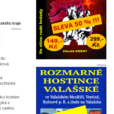
ínského kraje
í do
lková
 a
technické
kci kotelen
týká s
oz celého