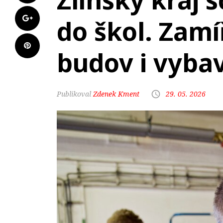
Zlínský kraj s
do škol. Zam
budov i vyba
Zdenek Kment
29. 05. 2026