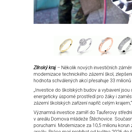
Zlínský kraj
– Několik nových investičních záměrů 
modernizace technického zázemí škol, zlepšení
hodnota schválených akcí přesahuje 33 milionů
„Investice do školských budov a vybavení jsou d
energeticky úsporné prostředí pro žáky i zamě
zázemí školských zařízení napříč celým krajem,“
Významná investice zamíří do Tauferovy střední 
v areálu Domova mládeže Štěchovice. Současné
poruchami. Modernizace za 10,5 milionu korun za
areálu. Práce mají probíhat od května 2026 do ř