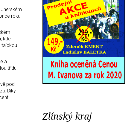
v Uherském
konce roku
rském
i, kde
oltaickou
ie a
ou třídu.
ově pod
zu. Díky
cent.
Zlínský kraj