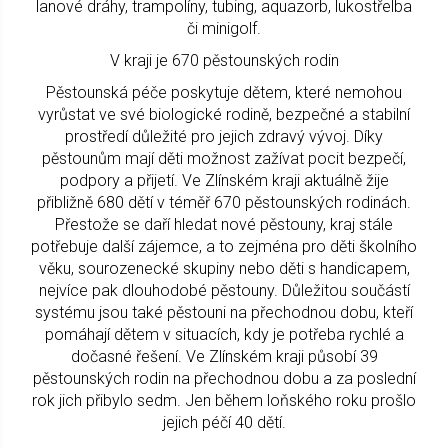
lanové dráhy, trampolíny, tubing, aquazorb, lukostřelba
či minigolf.
V kraji je 670 pěstounských rodin
Pěstounská péče poskytuje dětem, které nemohou
vyrůstat ve své biologické rodině, bezpečné a stabilní
prostředí důležité pro jejich zdravý vývoj. Díky
pěstounům mají děti možnost zažívat pocit bezpečí,
podpory a přijetí. Ve Zlínském kraji aktuálně žije
přibližně 680 dětí v téměř 670 pěstounských rodinách.
Přestože se daří hledat nové pěstouny, kraj stále
potřebuje další zájemce, a to zejména pro děti školního
věku, sourozenecké skupiny nebo děti s handicapem,
nejvíce pak dlouhodobé pěstouny. Důležitou součástí
systému jsou také pěstouni na přechodnou dobu, kteří
pomáhají dětem v situacích, kdy je potřeba rychlé a
dočasné řešení. Ve Zlínském kraji působí 39
pěstounských rodin na přechodnou dobu a za poslední
rok jich přibylo sedm. Jen během loňského roku prošlo
jejich péčí 40 dětí.