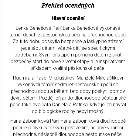
Přehled oceněných
Hlavní ocenění
Lenka Benešová Paní Lenka Benešová vykonává
téměř deset let pěstounskou péči na přechodnou dobu.
Za tuto dobu poskytla bezpečné a láskyplné zázemí
jedenácti dětem, včetně dětí se specifickými
potřebami. Svým přístupem pomáhá dětem získat
bezpečný start do nové životní etapy a je inspirativním
příkladem kvalitní pěstounské péče.
Radmila a Pavel Mikuláštíkovi Manželé Mikuláštíkovi
vykonávali téměř sedm let pěstounskou péči na
přechodnou dobu a během této doby poskytli domov
devíti dětem. Později přijali do dlouhodobé pěstounské
péče také dvojčata Daniela a Patrika, když jejich návrat
do biologické rodiny nebyl možný.
Hana Zábojníková Paní Hana Zábojníková dlouhodobě
pečuje o dívku s těžkým postižením, nejprve v rámci
přechodné, následně dlouhodobé pěstounské péče.