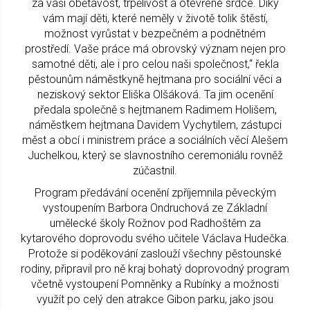
za vaši obětavost, trpělivost a otevřené srdce. Díky
vám mají děti, které neměly v životě tolik štěstí,
možnost vyrůstat v bezpečném a podnětném
prostředí. Vaše práce má obrovský význam nejen pro
samotné děti, ale i pro celou naši společnost,“ řekla
pěstounům náměstkyně hejtmana pro sociální věci a
neziskový sektor Eliška Olšáková. Ta jim ocenění
předala společně s hejtmanem Radimem Holišem,
náměstkem hejtmana Davidem Vychytilem, zástupci
měst a obcí i ministrem práce a sociálních věcí Alešem
Juchelkou, který se slavnostního ceremoniálu rovněž
zúčastnil.
Program předávání ocenění zpříjemnila pěveckým
vystoupením Barbora Ondruchová ze Základní
umělecké školy Rožnov pod Radhoštěm za
kytarového doprovodu svého učitele Václava Hudečka.
Protože si poděkování zaslouží všechny pěstounské
rodiny, připravil pro ně kraj bohatý doprovodný program
včetně vystoupení Pomněnky a Rubínky a možnosti
využít po celý den atrakce Gibon parku, jako jsou