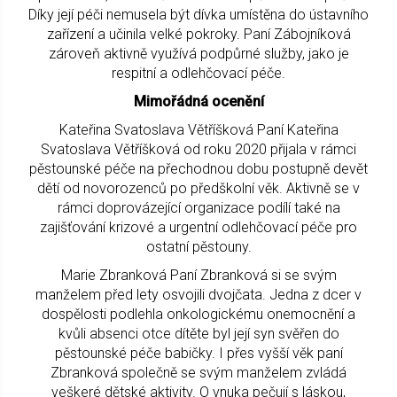
Díky její péči nemusela být dívka umístěna do ústavního
zařízení a učinila velké pokroky. Paní Zábojníková
zároveň aktivně využívá podpůrné služby, jako je
respitní a odlehčovací péče.
Mimořádná ocenění
Kateřina Svatoslava Větříšková Paní Kateřina
Svatoslava Větříšková od roku 2020 přijala v rámci
pěstounské péče na přechodnou dobu postupně devět
dětí od novorozenců po předškolní věk. Aktivně se v
rámci doprovázející organizace podílí také na
zajišťování krizové a urgentní odlehčovací péče pro
ostatní pěstouny.
Marie Zbranková Paní Zbranková si se svým
manželem před lety osvojili dvojčata. Jedna z dcer v
dospělosti podlehla onkologickému onemocnění a
kvůli absenci otce dítěte byl její syn svěřen do
pěstounské péče babičky. I přes vyšší věk paní
Zbranková společně se svým manželem zvládá
veškeré dětské aktivity. O vnuka pečují s láskou,