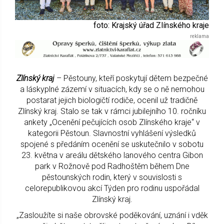
foto: Krajský úřad Zlínského kraje
Zlínský kraj
– Pěstouny, kteří poskytují dětem bezpečné
a láskyplné zázemí v situacích, kdy se o ně nemohou
postarat jejich biologičtí rodiče, ocenil už tradičně
Zlínský kraj. Stalo se tak v rámci jubilejního 10. ročníku
ankety „Ocenění pečujících osob Zlínského kraje“ v
kategorii Pěstoun. Slavnostní vyhlášení výsledků
spojené s předáním ocenění se uskutečnilo v sobotu
23. května v areálu dětského lanového centra Gibon
park v Rožnově pod Radhoštěm během Dne
pěstounských rodin, který v souvislosti s
celorepublikovou akcí Týden pro rodinu uspořádal
Zlínský kraj.
„Zasloužíte si naše obrovské poděkování, uznání i vděk