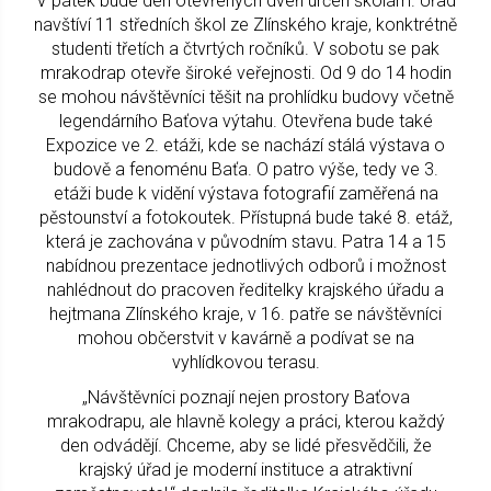
V pátek bude den otevřených dveří určen školám. Úřad
navštíví 11 středních škol ze Zlínského kraje, konktrétně
studenti třetích a čtvrtých ročníků. V sobotu se pak
mrakodrap otevře široké veřejnosti. Od 9 do 14 hodin
se mohou návštěvníci těšit na prohlídku budovy včetně
legendárního Baťova výtahu. Otevřena bude také
Expozice ve 2. etáži, kde se nachází stálá výstava o
budově a fenoménu Baťa. O patro výše, tedy ve 3.
etáži bude k vidění výstava fotografií zaměřená na
pěstounství a fotokoutek. Přístupná bude také 8. etáž,
která je zachována v původním stavu. Patra 14 a 15
nabídnou prezentace jednotlivých odborů i možnost
nahlédnout do pracoven ředitelky krajského úřadu a
hejtmana Zlínského kraje, v 16. patře se návštěvníci
mohou občerstvit v kavárně a podívat se na
vyhlídkovou terasu.
„Návštěvníci poznají nejen prostory Baťova
mrakodrapu, ale hlavně kolegy a práci, kterou každý
den odvádějí. Chceme, aby se lidé přesvědčili, že
krajský úřad je moderní instituce a atraktivní