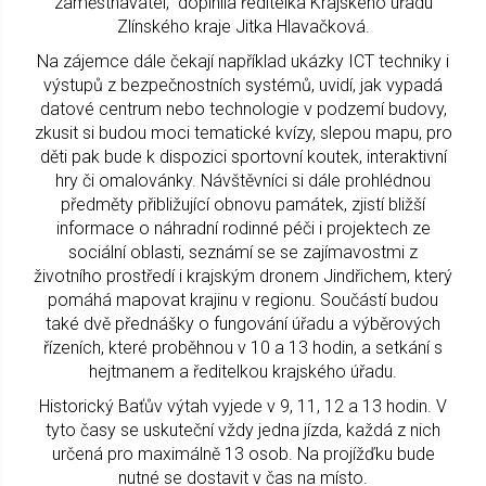
zaměstnavatel,“ doplnila ředitelka Krajského úřadu
Zlínského kraje Jitka Hlavačková.
Na zájemce dále čekají například ukázky ICT techniky i
výstupů z bezpečnostních systémů, uvidí, jak vypadá
datové centrum nebo technologie v podzemí budovy,
zkusit si budou moci tematické kvízy, slepou mapu, pro
děti pak bude k dispozici sportovní koutek, interaktivní
hry či omalovánky. Návštěvníci si dále prohlédnou
předměty přibližující obnovu památek, zjistí bližší
informace o náhradní rodinné péči i projektech ze
sociální oblasti, seznámí se se zajímavostmi z
životního prostředí i krajským dronem Jindřichem, který
pomáhá mapovat krajinu v regionu. Součástí budou
také dvě přednášky o fungování úřadu a výběrových
řízeních, které proběhnou v 10 a 13 hodin, a setkání s
hejtmanem a ředitelkou krajského úřadu.
Historický Baťův výtah vyjede v 9, 11, 12 a 13 hodin. V
tyto časy se uskuteční vždy jedna jízda, každá z nich
určená pro maximálně 13 osob. Na projížďku bude
nutné se dostavit v čas na místo.