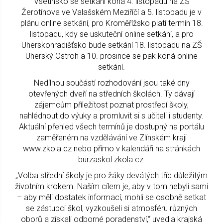
Vsetínsko se setkání koná 4. listopadu na ZŠ
Žerotínova ve Valašském Meziříčí a 5. listopadu je v
plánu online setkání, pro Kroměřížsko platí termín 18.
listopadu, kdy se uskuteční online setkání, a pro
Uherskohradišťsko bude setkání 18. listopadu na ZŠ
Uherský Ostroh a 10. prosince se pak koná online
setkání.
Nedílnou součástí rozhodování jsou také dny
otevřených dveří na středních školách. Ty dávají
zájemcům příležitost poznat prostředí školy,
nahlédnout do výuky a promluvit si s učiteli i studenty.
Aktuální přehled všech termínů je dostupný na portálu
zaměřeném na vzdělávání ve Zlínském kraji
www.zkola.cz nebo přímo v kalendáři na stránkách
burzaskol.zkola.cz.
„Volba střední školy je pro žáky devátých tříd důležitým
životním krokem. Naším cílem je, aby v tom nebyli sami
– aby měli dostatek informací, mohli se osobně setkat
se zástupci škol, vyzkoušeli si atmosféru různých
oborů a získali odborné poradenství,“ uvedla krajská