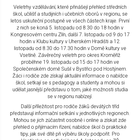
Veletrhy vzdělávání, které přinášejí přehled středních
škol, učilišť a studijních i učebních oborů v regionu, se
letos uskuteční postupně ve všech částech kraje. První
z nich se koná 5. listopadu od 8.30 do 18 hodin v
Kongresovém centru Zlín, další 7. listopadu od 9 do 17
hodin v Klubu kultury v Uherském Hradišti a 12.
listopadu od 8.30 do 17.30 hodin v Domě kultury ve
Vsetíně. Závěrečný veletrh pro okres Kroměříž
proběhne 19. listopadu od 15 do 17 hodin ve
Společenském domě Sušil v Bystřici pod Hostýnem.
Žáci i rodiče zde získají aktuální informace o nabídce
škol, setkají se s pedagogy a studenty a mohou si
udělat jasnější představu o tom, jaké možnosti studia
se v regionu nabízejí.
Další příležitost pro rodiče žáků devátých tříd
představují informační setkání v jednotlivých regionech.
Mohou se jich zúčastnit osobně i online a získat zde
přehled o přijímacím řízení, nabídce škol či praktické
tipy, jak své dítě při výběru školy podpořit. Pro