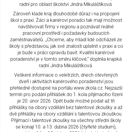
radní pro oblast školství Jindra Mikuláštíková.
Zároveň klade kraj dlouhodobě důraz i na propojení
škol s praxí. Žáci a kariéroví poradci tak mají možnost
navštěvovat firmy v regionu a poznávat reálné
pracovní prostředí i požadavky budoucích
zaměstnavatelů. „Chceme, aby mladí lidé odcházeli ze
školy s představou, jak své znalosti uplatnit v praxi a co
je bude v práci opravdu bavit. Kvalitní kariérové
poradenství je v tomto směru klíčové,“ doplnila krajská
radní Jindra Mikuláštíková.
Veškeré informace o veletrzích, dnech otevřených
dveří i aktivitách kariérového poradenství jsou
přehledně dostupné na portálu www.zkola.cz. Nejzazší
termín pro podání přihlášek do 1. kola přijímacího řízení
je 20. únor 2026. Opět bude možné podat až tři
přihlášky na obory vzdělání bez talentové zkoušky a až
dvě přihlášky na obory vzdělání s talentovou zkouškou.
Přijímací i talentové zkoušky na všechny střední školy
se konají 10. a 13. dubna 2026 (čtyřleté studium),