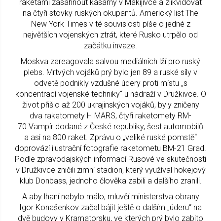
raketami zasáhnout kasárny v Makijivce a zlikvidovat
na čtyři stovky ruských okupantů. Americký list The
New York Times v té souvislosti píše o jedné z
největších vojenských ztrát, které Rusko utrpělo od
začátku invaze.
Moskva zareagovala salvou mediálních lží pro ruský
plebs. Mrtvých vojáků prý bylo jen 89 a ruské síly v
odvetě podnikly vzdušné údery proti místu „s
koncentrací vojenské techniky“ u nádraží v Družkivce. O
život přišlo až 200 ukrajinských vojáků, byly zničeny
dva raketomety HIMARS, čtyři raketomety RM-
70 Vampír dodané z České republiky, šest automobilů
a asi na 800 raket. Zprávu o „veliké ruské pomstě“
doprovází ilustrační fotografie raketometu BM-21 Grad.
Podle zpravodajských informací Rusové ve skutečnosti
v Družkivce zničili zimní stadion, který využíval hokejový
klub Donbass, jednoho člověka zabili a dalšího zranili.
A aby lhaní nebylo málo, mluvčí ministerstva obrany
Igor Konašenkov začal bájit ještě o dalším „úderu“ na
dvě budovy v Kramatorsku, ve kterých prý bylo zabito