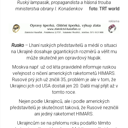
Ruský lampasák, propagandista a hlásná trouba
ministerstva obrany I. Konašenkov
foto: TRT world
Rusko
– Lhaní ruských představitelů a médií o situaci
na Ukrajině dosahuje gigantických rozměrů a věřit mu
může skutečně jen opravdový hlupák.
Moskva např. už od léta pravidelně informuje ruskou
veřejnost o ničení amerických raketometů HIMARS.
Rusové prý jich už zničili 35, problém je ale v tom, že
Ukrajinci jich od USA dostali jen 20. Další mají přijít až v
tomto roce.
Nejen podle Ukrajinců, ale i podle amerických
představitelů je skutečnost taková, že Rusové nezničili
ani jediný raketomet HIMARS.
Ukrajincům se na přelomu roku podařilo těmito