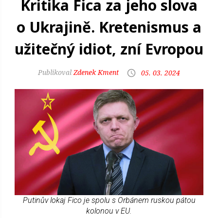
Kritika Fica za jeho slova
o Ukrajině. Kretenismus a
užitečný idiot, zní Evropou
Zdenek Kment
05. 03. 2024
Putinův lokaj Fico je spolu s Orbánem ruskou pátou
kolonou v EU.