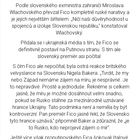
Podle slovenského exministra zahraničí Miroslava
Wlachovského převzal Fico kompletně ruské narativy a
je jejich největším šiřitelem. „Ničí naši důvěryhodnost u
spojenců a izoluje Slovenskou republiku,“ konstatoval
Wlachovský.
Přidala se i ukrajinská média s tím, že Fico se
definitivně postavil na Putinovu stranu. S tím ale
slovenský premiér asi počítal.
S čím Fico ale nepočítal, byla ostrá reakce britského
velvyslance na Slovensku Nigela Bakera. „Tvrdit, že my
nebo Západ nemáme zájem na míru, je nesprávné. Je
to nepravdivé. Prostě a jednoduše. Řekněme si celkem
jasně, že míru je možné dosáhnout velmi snadno,
pokud se Rusko stáhne za mezinárodně uznávané
hranice Ukrajiny. Tato podmínka není a neměla by být
kontroverzní. Pan premiér Fico jasně řekl, že Slovensko
tyto hranice uznává," připomněl Baker a zdůraznil, že „je
to Rusko, kdo neprojevil zájem o mír“.
Ještě více však proputinovského Fica šokovali Italové.