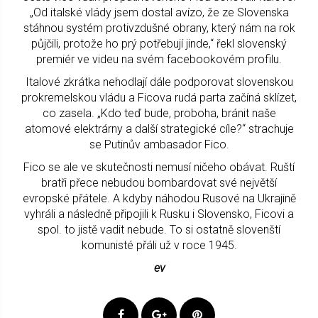
„Od italské vlády jsem dostal avízo, že ze Slovenska
stáhnou systém protivzdušné obrany, který nám na rok
půjčili, protože ho prý potřebují jinde,“ řekl slovenský
premiér ve videu na svém facebookovém profilu.
Italové zkrátka nehodlají dále podporovat slovenskou
prokremelskou vládu a Ficova rudá parta začíná sklízet,
co zasela. „Kdo teď bude, proboha, bránit naše
atomové elektrárny a další strategické cíle?“ strachuje
se Putinův ambasador Fico.
Fico se ale ve skutečnosti nemusí ničeho obávat. Ruští
bratři přece nebudou bombardovat své největší
evropské přátele. A kdyby náhodou Rusové na Ukrajině
vyhráli a následně připojili k Rusku i Slovensko, Ficovi a
spol. to jistě vadit nebude. To si ostatně slovenští
komunisté přáli už v roce 1945.
ev