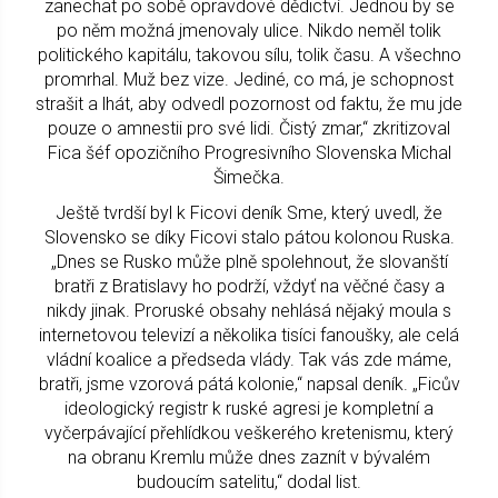
zanechat po sobě opravdové dědictví. Jednou by se
po něm možná jmenovaly ulice. Nikdo neměl tolik
politického kapitálu, takovou sílu, tolik času. A všechno
promrhal. Muž bez vize. Jediné, co má, je schopnost
strašit a lhát, aby odvedl pozornost od faktu, že mu jde
pouze o amnestii pro své lidi. Čistý zmar,“ zkritizoval
Fica šéf opozičního Progresivního Slovenska Michal
Šimečka.
Ještě tvrdší byl k Ficovi deník Sme, který uvedl, že
Slovensko se díky Ficovi stalo pátou kolonou Ruska.
„Dnes se Rusko může plně spolehnout, že slovanští
bratři z Bratislavy ho podrží, vždyť na věčné časy a
nikdy jinak. Proruské obsahy nehlásá nějaký moula s
internetovou televizí a několika tisíci fanoušky, ale celá
vládní koalice a předseda vlády. Tak vás zde máme,
bratři, jsme vzorová pátá kolonie,“ napsal deník. „Ficův
ideologický registr k ruské agresi je kompletní a
vyčerpávající přehlídkou veškerého kretenismu, který
na obranu Kremlu může dnes zaznít v bývalém
budoucím satelitu,“ dodal list.