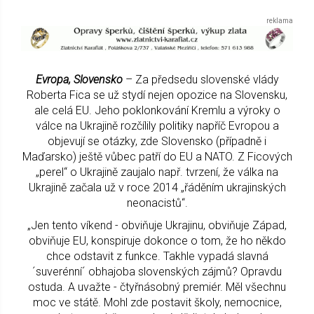
Evropa, Slovensko
– Za předsedu slovenské vlády
Roberta Fica se už stydí nejen opozice na Slovensku,
ale celá EU. Jeho poklonkování Kremlu a výroky o
válce na Ukrajině rozčílily politiky napříč Evropou a
objevují se otázky, zde Slovensko (případně i
Maďarsko) ještě vůbec patří do EU a NATO. Z Ficových
„perel“ o Ukrajině zaujalo např. tvrzení, že válka na
Ukrajině začala už v roce 2014 „řáděním ukrajinských
neonacistů“.
„Jen tento víkend - obviňuje Ukrajinu, obviňuje Západ,
obviňuje EU, konspiruje dokonce o tom, že ho někdo
chce odstavit z funkce. Takhle vypadá slavná
´suverénní´ obhajoba slovenských zájmů? Opravdu
ostuda. A uvažte - čtyřnásobný premiér. Měl všechnu
moc ve státě. Mohl zde postavit školy, nemocnice,