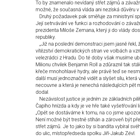
To by znamenalo nevídaný střet zájmů a závažné 
možné, že současná vláda ani nezíská důvěru v
Druhý požadavek pak směřuje za ministryní spr
Její setrvávání ve funkci a rozhodování o zá
prezidenta Miloše Zemana, který ji do vlády dos
republiky.
„Již na poslední demonstraci jsem jasně řekl,
vítězství demokratických stran ve volbách a vz
velezrádci z Hradu. Do té doby však musíme ub
Milionu chvilek Benjamin Roll a zdůraznil tak 
křeče mnohohlavé hydry, ale právě teď se nesmí
další musí jednoznačně vidět a slyšet sílu, kter
necouvne a která je nenechá následujících pět m
dodal.
Nezávislost justice je jedním ze základních pil
Čapího hnízda a kdy je ve hře také vyšetřování l
„Opět se dostáváme k tomu, na co jsme upozorň
Není možné být trestně stíhán a zároveň být před
střet zájmů. Je to jako by si bandita vybíral své
do ulic, místopře