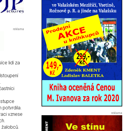
íce lidí za
dstoupení
.
astníci
ástupce
 potvrdila.
traci vznese
ch.
a žalobců.