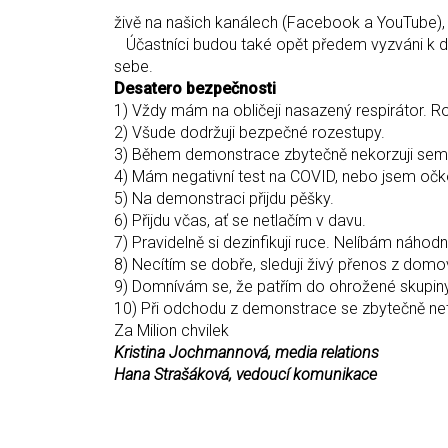
Celou demons
živě na našich kanálech (Facebook a YouTube),
Účastníci budou také opět předem vyzváni k do
sebe.
Desatero bezpečnosti
1) Vždy mám na obličeji nasazený respirátor. R
2) Všude dodržuji bezpečné rozestupy.
3) Během demonstrace zbytečně nekorzuji sem
4) Mám negativní test na COVID, nebo jsem očk
5) Na demonstraci přijdu pěšky.
6) Přijdu včas, ať se netlačím v davu.
7) Pravidelně si dezinfikuji ruce. Nelíbám náho
8) Necítím se dobře, sleduji živý přenos z domo
9) Domnívám se, že patřím do ohrožené skupiny?
10) Při odchodu z demonstrace se zbytečně net
Za Milion chvilek
Kristina Jochmannová, media relations
Hana Strašáková, vedoucí komunikace