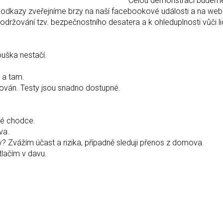
traci budeme vysí
 odkazy zveřejníme brzy na naší facebookové události a na web
držování tzv. bezpečnostního desatera a k ohleduplnosti vůči 
ouška nestačí.
 a tam.
ován. Testy jsou snadno dostupné.
dné chodce.
va.
 Zvážím účast a rizika, případně sleduji přenos z domova.
lačím v davu.