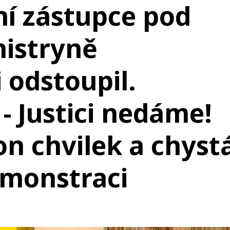
ní zástupce pod
istryně
 odstoupil.
 Justici nedáme!
on chvilek a chyst
emonstraci