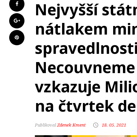
Nejvyšší stát
nátlakem min
spravedlnosti
Necouvneme -
vzkazuje Mili
na čtvrtek d
Zdenek Kment
18. 05. 2021