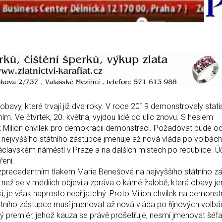
 obavy, které trvají již dva roky. V roce 2019 demonstrovaly statis
ním. Ve čtvrtek, 20. května, vyjdou lidé do ulic znovu. S heslem
Milion chvilek pro demokracii demonstraci. Požadovat bude o
ť nejvyššího státního zástupce jmenuje až nová vláda po volbách
clavském náměstí v Praze a na dalších místech po republice. Úč
ení.
zprecedentním tlakem Marie Benešové na nejvyššího státního z
 než se v médiích objevila zpráva o kárné žalobě, která obavy jen
slá, je však naprosto nepřijatelný. Proto Milion chvilek na demons
tního zástupce musí jmenovat až nová vláda po říjnových volbá
aný premiér, jehož kauza se právě prošetřuje, nesmí jmenovat šéf