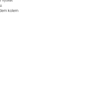
lat
u.
lidem kolem