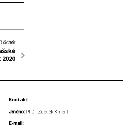
í článek
ašské
k 2020
Kontakt
Jméno:
PhDr. Zdeněk Kment
E-mail: