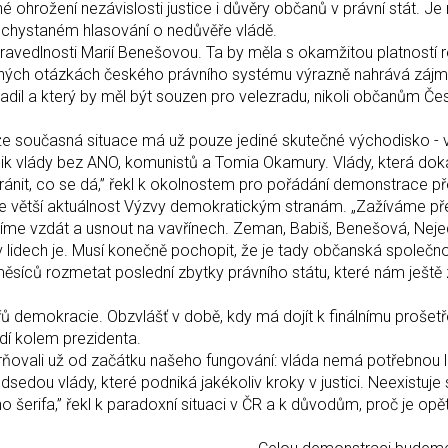
ohrožení nezávislosti justice i důvěry občanů v právní stát. Je 
 chystaném hlasování o nedůvěře vládě.
avedlnosti Marií Benešovou. Ta by měla s okamžitou platností r
važných otázkách českého právního systému výrazně nahrává zá
adil a který by měl být souzen pro velezradu, nikoli občanům Če
 že současná situace má už pouze jediné skutečné východisko - 
nik vlády bez ANO, komunistů a Tomia Okamury. Vlády, která doká
ránit, co se dá,” řekl k okolnostem pro pořádání demonstrace p
stále větší aktuálnost Výzvy demokratickým stranám. „Zažíváme p
me vzdát a usnout na vavřínech. Zeman, Babiš, Benešová, Nejed
á v lidech je. Musí konečně pochopit, že je tady občanská společno
ěsíců rozmetat poslední zbytky právního státu, které nám ještě z
ířů demokracie. Obzvlášť v době, kdy má dojít k finálnímu prošet
idí kolem prezidenta.
ovali už od začátku našeho fungování: vláda nemá potřebnou le
sedou vlády, které podniká jakékoliv kroky v justici. Neexistuje 
ho šerifa,” řekl k paradoxní situaci v ČR a k důvodům, proč je opět
dseda spolku Jiří-Jakub 