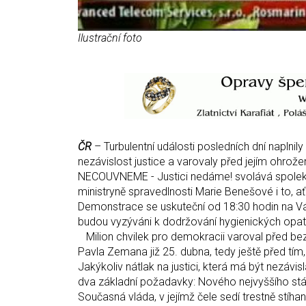
Ilustrační foto
ČR
– Turbulentní události posledních dní naplnily
nezávislost justice a varovaly před jejím ohrože
NECOUVNEME - Justici nedáme! svolává spolek 
ministryně spravedlnosti Marie Benešové i to, a
Demonstrace se uskuteční od 18:30 hodin na Vá
budou vyzýváni k dodržování hygienických opatř
Milion chvilek pro demokracii varoval před be
Pavla Zemana již 25. dubna, tedy ještě před tím,
Jakýkoliv nátlak na justici, která má být nezávi
dva základní požadavky: Nového nejvyššího stá
Současná vláda, v jejímž čele sedí trestně stíh