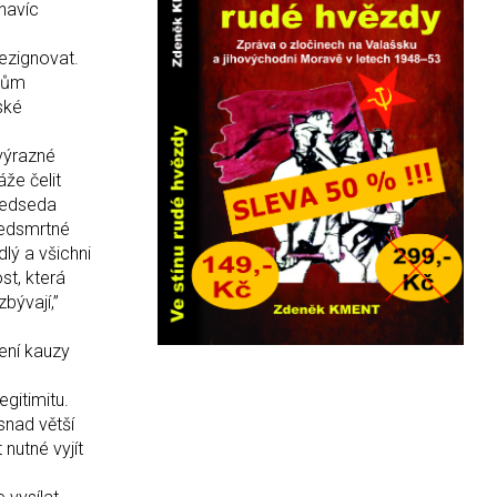
navíc
ezignovat.
jmům
ské
výrazné
že čelit
ředseda
ředsmrtné
lý a všichni
st, která
bývají,”
ření kauzy
gitimitu.
snad větší
 nutné vyjít
Zévl.