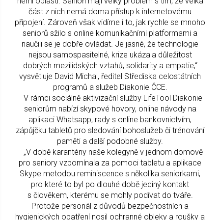
herní oblasti. Senioři mají velký problém s tím, že velká
část z nich nemá doma přístup k internetovému
připojení. Zároveň však vidíme i to, jak rychle se mnoho
seniorů sžilo s online komunikačními platformami a
naučili se je dobře ovládat. Je jasné, že technologie
nejsou samospasitelné, krize ukázala důležitost
dobrých mezilidských vztahů, solidarity a empatie,“
vysvětluje David Michal, ředitel Střediska celostátních
programů a služeb Diakonie ČCE.
V rámci sociálně aktivizační služby LifeTool Diakonie
seniorům nabízí skypové hovory, online návody na
aplikaci Whatsapp, rady s online bankovnictvím,
zápůjčku tabletů pro sledování bohoslužeb či trénování
paměti a další podobné služby.
„V době karantény naše kolegyně v jednom domově
pro seniory vzpomínala za pomoci tabletu a aplikace
Skype metodou reminiscence s několika seniorkami,
pro které to byl po dlouhé době jediný kontakt
s člověkem, kterému se mohly podívat do tváře.
Protože personál z důvodů bezpečnostních a
hygienických opatření nosil ochranné obleky a roušky a