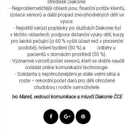
středisek Diakonie.
- Nejproblematičtější oblasti jsou: finanční potíže klientů,
izolace seniorů a další propad znevýhodněných dětí ve
výuce.
- Největší nárůst poptávky po službách Diakonie byl
v těchto oblastech: podpora distanční výuky dětí, kurzy
pro laické pečující (o 60 % vyšší účast než v prezenční
podobě), řešení bydlení (50 %) a odběry u
pacientů v domácím prostředí (50 %).
- Významně vzrostl počet seniorů, kteří se dobře naučili
ovládat online komunikační technologie.
- Solidarita s nejohroženějšími je stále velmi silná a
roste – rekordní počet darů pro děti ohrožené
chudobou i rodiče samoživitele.
Ivo Mareš, vedoucí komunikace a mluvčí Diakonie ČCE