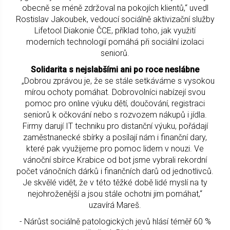
obecně se méně zdržoval na pokojích klientů,“ uvedl
Rostislav Jakoubek, vedoucí sociálně aktivizační služby
Lifetool Diakonie ČCE, příklad toho, jak využití
moderních technologií pomáhá při sociální izolaci
seniorů.
Solidarita s nejslabšími ani po roce neslábne
„Dobrou zprávou je, že se stále setkáváme s vysokou
mírou ochoty pomáhat. Dobrovolníci nabízejí svou
pomoc pro online výuku dětí, doučování, registraci
seniorů k očkování nebo s rozvozem nákupů i jídla.
Firmy darují IT techniku pro distanční výuku, pořádají
zaměstnanecké sbírky a posílají nám i finanční dary,
které pak využijeme pro pomoc lidem v nouzi. Ve
vánoční sbírce Krabice od bot jsme vybrali rekordní
počet vánočních dárků i finančních darů od jednotlivců.
Je skvělé vidět, že v této těžké době lidé myslí na ty
nejohroženější a jsou stále ochotni jim pomáhat,“
uzavírá Mareš.
- Nárůst sociálně patologických jevů hlásí téměř 60 %