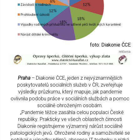
foto: Diakonie ČCE
Praha
– Diakonie ČCE, jeden z nejvýznamnějších
poskytovatelů sociálních služeb v ČR, zveřejňuje
výsledky průzkumu, který mapuje, jak pandemie
ovlivnila podobu práce v sociálních službách a pomoc
sociálně ohroženým osobám.
„Pandemie těžce zasáhla celou populaci České
republiky. Prakticky ve všech oblastech činnosti
Diakonie registrujeme významný nárůst sociálně
patologických jevů. Ohrožené rodiny a samoživitelé se
potýkají s výpadky příjmů, absence IT techniky a nízká