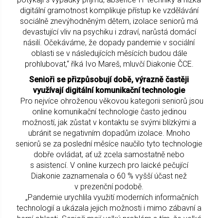
digitální gramotnost komplikuje přístup ke vzdělávání
sociálně znevýhodněným dětem, izolace seniorů má
devastující vliv na psychiku i zdraví, narůstá domácí
násilí. Očekáváme, že dopady pandemie v sociální
oblasti se v následujících měsících budou dále
prohlubovat,“ říká Ivo Mareš, mluvčí Diakonie ČCE.
Senioři se přizpůsobují době, výrazně častěji
využívají digitální komunikační technologie
Pro nejvíce ohroženou věkovou kategorii seniorů jsou
online komunikační technologie často jedinou
možností, jak zůstat v kontaktu se svými blízkými a
ubránit se negativním dopadům izolace. Mnoho
seniorů se za poslední měsíce naučilo tyto technologie
dobře ovládat, ať už zcela samostatně nebo
s asistencí. V online kurzech pro laické pečující
Diakonie zaznamenala o 60 % vyšší účast než
v prezenční podobě.
„Pandemie urychlila využití moderních informačních
technologií a ukázala jejich možnosti i mimo zábavní a