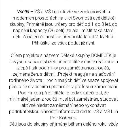
Vsetín
– ZŠ a MŠ Luh otevře ve zcela nových a
moderních prostorách na ulici Svornosti dvě dětské
skupiny. Primárně jsou určeny pro děti od 1 do 3 let, do
naplnění kapacity (26 dětí) lze ale umístit také starší
děti. Zahájení činnosti se předpokládá od 2. května.
Přihlášku lze však podat již nyní.
Cílem projektu s názvem Dětské skupiny DOMEČEK je
navýšení kapacit služeb péče o dítě v místě realizace a
zlepšit tak podmínky pro zaměstnanost rodičů,
zejména žen, s dětmi. „Projekt reaguje na slaďování
rodinného života u rodin malých dětí ve snaze spojovat
péči o ně s vlastním uplatněním v profesi či zaměstnání.
Podmínkou přijetí dítěte je tedy skutečnost, že
minimálně jeden z rodičů musí být zaměstnán, studovat,
aktivně hledat zaměstnání nebo vykonávat
podnikatelskou činnost,“ informoval ředitel ZŠ a MŠ Luh
Petr Kořenek.
Děti jsou do skupiny přijímány během celého roku, vždy