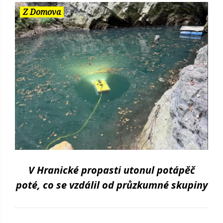
Z Domova
V Hranické propasti utonul potápěč
poté, co se vzdálil od průzkumné skupiny