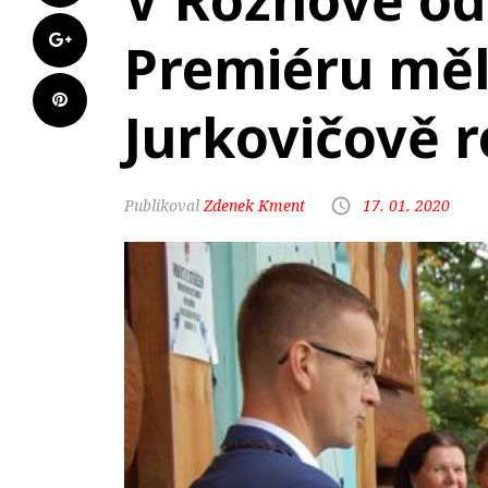
Premiéru měl
Jurkovičově 
Zdenek Kment
17. 01. 2020