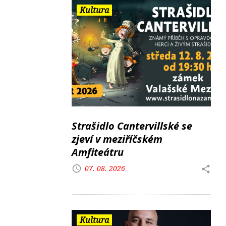
Kultura
Strašidlo Cantervillské se
zjeví v meziříčském
Amfiteátru
07. 08. 2026
Kultura