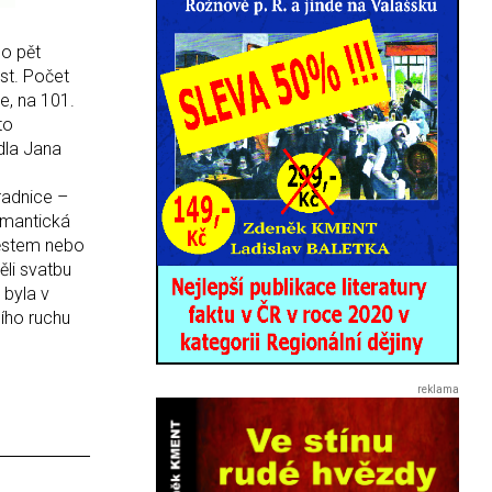
o pět
st. Počet
e, na 101.
to
edla Jana
radnice –
omantická
městem nebo
ěli svatbu
 byla v
ního ruchu