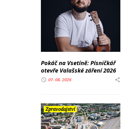
Pokáč na Vsetíně: Písničkář
otevře Valašské záření 2026
07. 08. 2026
Zpravodajství