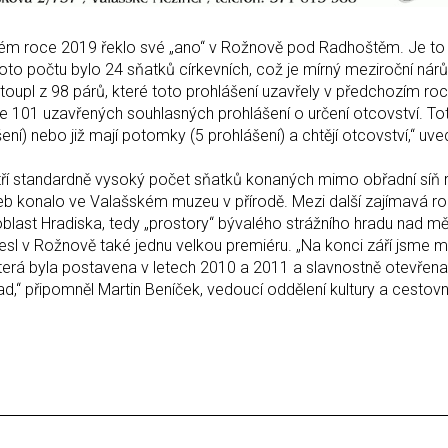
ém roce 2019 řeklo své „ano“ v Rožnově pod Radhoštěm. Je to 
to počtu bylo 24 sňatků církevních, což je mírný meziroční nárů
stoupl z 98 párů, které toto prohlášení uzavřely v předchozím roc
101 uzavřených souhlasných prohlášení o určení otcovství. To
ášení) nebo již mají potomky (5 prohlášení) a chtějí otcovství,“ uv
ří standardně vysoký počet sňatků konaných mimo obřadní síň 
ateb konalo ve Valašském muzeu v přírodě. Mezi další zajímavá r
 oblast Hradiska, tedy „prostory“ bývalého strážního hradu nad 
sl v Rožnově také jednu velkou premiéru. „Na konci září jsme m
 která byla postavena v letech 2010 a 2011 a slavnostně otevřena
ad,“ připomněl Martin Beníček, vedoucí oddělení kultury a cestov