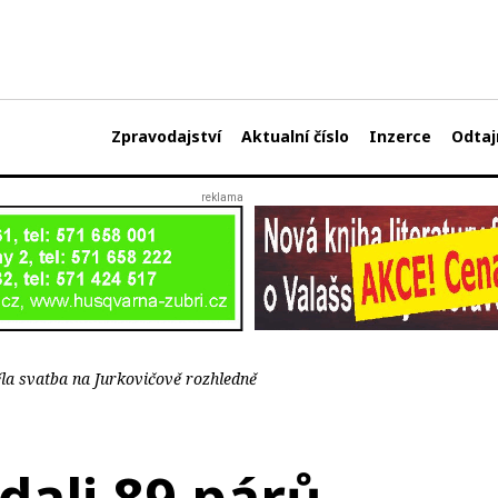
Zpravodajství
Aktualní číslo
Inzerce
Odtaj
la svatba na Jurkovičově rozhledně
ali 89 párů.