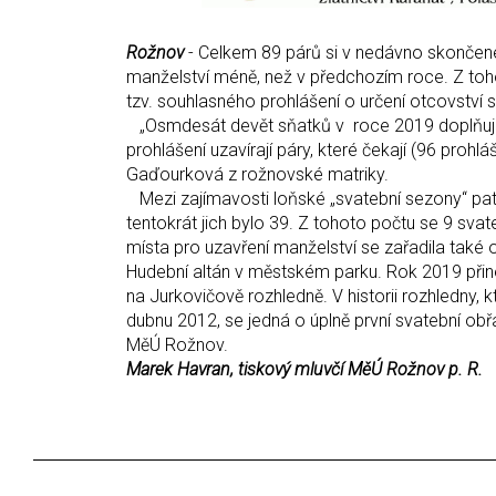
Rožnov
- Celkem 89 párů si v nedávno skončen
manželství méně, než v předchozím roce. Z toho
tzv. souhlasného prohlášení o určení otcovství 
„Osmdesát devět sňatků v roce 2019 doplňuje 
prohlášení uzavírají páry, které čekají (96 prohl
Gaďourková z rožnovské matriky.
Mezi zajímavosti loňské „svatební sezony“ pat
tentokrát jich bylo 39. Z tohoto počtu se 9 sv
místa pro uzavření manželství se zařadila také
Hudební altán v městském parku. Rok 2019 přine
na Jurkovičově rozhledně. V historii rozhledny,
dubnu 2012, se jedná o úplně první svatební obř
MěÚ Rožnov.
Marek Havran, tiskový mluvčí MěÚ Rožnov p. R.