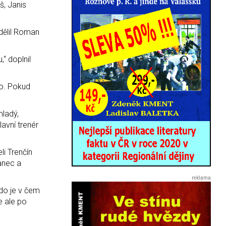
š, Janis
sdělil Roman
,“ doplnil
ho. Pokud
mladý,
avní trenér
i Trenčín
hanec a
kdo je v čem
e ale po