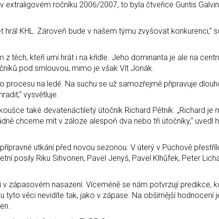
v extraligovém ročníku 2006/2007, to byla čtveřice Guntis Galvin
 let hrál KHL. Zároveň bude v našem týmu zvyšovat konkurenci,“ 
ím z těch, kteří umí hrát i na křídle. Jeho dominanta je ale na centru
točníků pod smlouvou, mimo je však Vít Jonák.
vého procesu na ledě. Na suchu se už samozřejmě připravuje dlou
adit,“ vysvětluje.
koušce také devatenáctiletý útočník Richard Pětník. „Richard je 
ně chceme mít v záloze alespoň dva nebo tři útočníky,“ uvedl hl
ípravné utkání před novou sezonou. V úterý v Púchově přestřílel
letní posily Riku Sihvonen, Pavel Jenyš, Pavel Klhůfek, Peter Lic
le i v zápasovém nasazení. Víceméně se nám potvrzují predikce, 
tyto věci nevidíte tak, jako v zápase. Na obšírnější hodnocení j
ien.