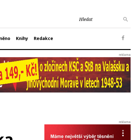
něno
Knihy
Redakce
ka