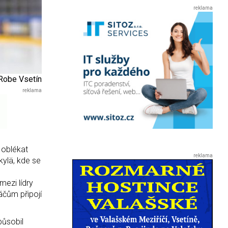
Robe Vsetín
 oblékat
kylä, kde se
mezi lídry
áčům připojí
působil