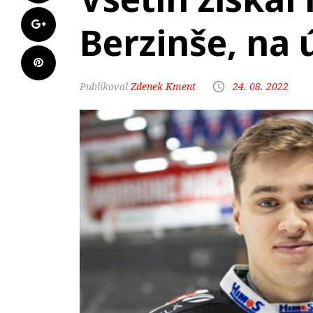
Berzinše, na 
Zdenek Kment
24. 08. 2022