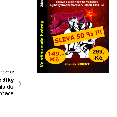
í článek
e díky
la do
ntace