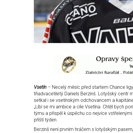
Vsetín
– Necelý měsíc před startem Chance ligy h
třiadvacetiletý Daniels Berzinš. Lotyšský centr
setkal i se vsetínským odchovancem a kapitá
„Líbí se mi ambice a cíle Vsetína. Chtěl bych po
týmu a přispěl k úspěchu co nejvíce vstřelenými
příští týden.
Berzinš není prvním hráčem s lotyšským pasem,