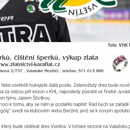
foto: VHK 
lásí vsetínští hokejisté další posilu. Zelenožlutý dres bude nově
 má za sebou pět sezon v KHL, naposledy působil ve finské Jyväs
nem týmu Janem Ščotkou.
moci k tomu, aby se nám je podařilo naplnit. Rád bych se zařadil 
 góly,“ uvedl na klubovém webu Berzinš, jenž se k novým spoluhr
 který bude oblékat dres Vsetína. V loňské sezoně na Valašsku 