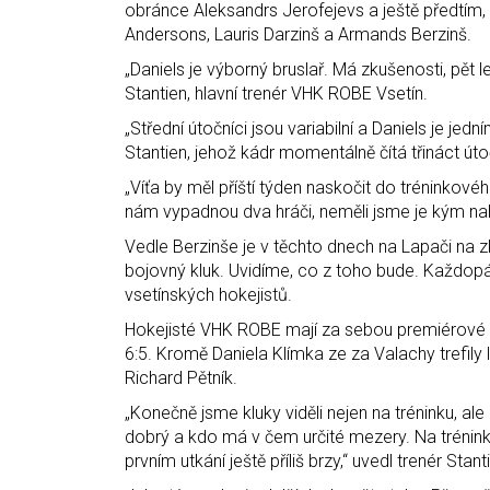
obránce Aleksandrs Jerofejevs a ještě předtím, 
Andersons, Lauris Darzinš a Armands Berzinš.
„Daniels je výborný bruslař. Má zkušenosti, pět
Stantien, hlavní trenér VHK ROBE Vsetín.
„Střední útočníci jsou variabilní a Daniels je jedn
Stantien, jehož kádr momentálně čítá třináct ú
„Víťa by měl příští týden naskočit do tréninko
nám vypadnou dva hráči, neměli jsme je kým nahr
Vedle Berzinše je v těchto dnech na Lapači na z
bojovný kluk. Uvidíme, co z toho bude. Každopád
vsetínských hokejistů.
Hokejisté VHK ROBE mají za sebou premiérové př
6:5. Kromě Daniela Klímka ze za Valachy trefily 
Richard Pětník.
„Konečně jsme kluky viděli nejen na tréninku, a
dobrý a kdo má v čem určité mezery. Na tréninku 
prvním utkání ještě příliš brzy,“ uvedl trenér Stant