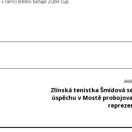
ě v rámci letního turnaje ZUBR Cup.
Dalš
Zlínská tenistka Šmídová s
úspěchu v Mostě probojova
repreze