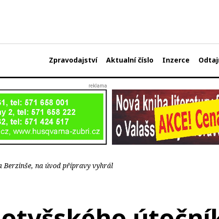
Zpravodajství
Aktualní číslo
Inzerce
Odtaj
ka Berzinše, na úvod přípravy vyhrál
 lotyšského útoční