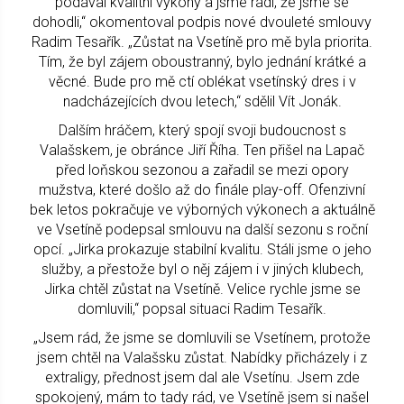
podával kvalitní výkony a jsme rádi, že jsme se
dohodli,“ okomentoval podpis nové dvouleté smlouvy
Radim Tesařík. „Zůstat na Vsetíně pro mě byla priorita.
Tím, že byl zájem oboustranný, bylo jednání krátké a
věcné. Bude pro mě ctí oblékat vsetínský dres i v
nadcházejících dvou letech,“ sdělil Vít Jonák.
Dalším hráčem, který spojí svoji budoucnost s
Valašskem, je obránce Jiří Říha. Ten přišel na Lapač
před loňskou sezonou a zařadil se mezi opory
mužstva, které došlo až do finále play-off. Ofenzivní
bek letos pokračuje ve výborných výkonech a aktuálně
ve Vsetíně podepsal smlouvu na další sezonu s roční
opcí. „Jirka prokazuje stabilní kvalitu. Stáli jsme o jeho
služby, a přestože byl o něj zájem i v jiných klubech,
Jirka chtěl zůstat na Vsetíně. Velice rychle jsme se
domluvili,“ popsal situaci Radim Tesařík.
„Jsem rád, že jsme se domluvili se Vsetínem, protože
jsem chtěl na Valašsku zůstat. Nabídky přicházely i z
extraligy, přednost jsem dal ale Vsetínu. Jsem zde
spokojený, mám to tady rád, ve Vsetíně jsem si našel