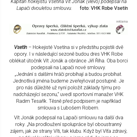
Kapitán hokejistů Vsetína Vít Jonák (vlevo) podepsal na
Lapači dvouletou smlouvu.
foto: VHK Robe Vsetín
Vsetín
– Hokejisté Vsetína si v předstihu pojistili dvě
opory. I v následující sezoně budou dres VHK Robe
oblékat útočník Vít Jonák a obránce Jiří Říha. Oba borci
podepsali na Lapači nové smlouvy.
„Jednání s dalšími hráči probíhají a budou probíhat.
Jednotlivá jména budeme zveřejňovat postupně. Je
pro nás důležité už nyní položit základy týmu pro
nadcházející sezonu,“ uvedl sportovní manažer VHK
Radim Tesařík. Těsně před podpisem je například
smlouva s Lubošem Robem.
Vít Jonák podepsal na Lapači smlouvu na další dva
roky. „Na prodloužení spolupráce byl oboustranný
zájem, jak ze strany Víti, tak klubu. Když byl Víťa zdravý,