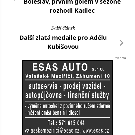
Boleslav, prvním gólem v sezoně
rozhodl Kadlec
Další článek
Další zlatá medaile pro Adélu
Kubišovou