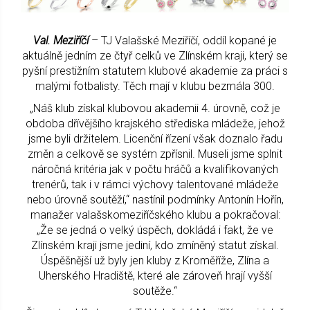
Val. Meziříčí
– TJ Valašské Meziříčí, oddíl kopané je
aktuálně jedním ze čtyř celků ve Zlínském kraji, který se
pyšní prestižním statutem klubové akademie za práci s
malými fotbalisty. Těch mají v klubu bezmála 300.
„Náš klub získal klubovou akademii 4. úrovně, což je
obdoba dřívějšího krajského střediska mládeže, jehož
jsme byli držitelem. Licenční řízení však doznalo řadu
změn a celkově se systém zpřísnil. Museli jsme splnit
náročná kritéria jak v počtu hráčů a kvalifikovaných
trenérů, tak i v rámci výchovy talentované mládeže
nebo úrovně soutěží,“ nastínil podmínky Antonín Hořín,
manažer valašskomeziříčského klubu a pokračoval:
„Že se jedná o velký úspěch, dokládá i fakt, že ve
Zlínském kraji jsme jediní, kdo zmíněný statut získal.
Úspěšnější už byly jen kluby z Kroměříže, Zlína a
Uherského Hradiště, které ale zároveň hrají vyšší
soutěže.“