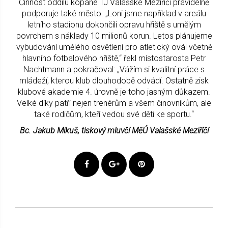
Činnost oddílu kopané TJ Valašské Meziříčí pravidelně
podporuje také město. „Loni jsme například v areálu
letního stadionu dokončili opravu hřiště s umělým
povrchem s náklady 10 milionů korun. Letos plánujeme
vybudování umělého osvětlení pro atletický ovál včetně
hlavního fotbalového hřiště,“ řekl místostarosta Petr
Nachtmann a pokračoval: „Vážím si kvalitní práce s
mládeží, kterou klub dlouhodobě odvádí. Ostatně zisk
klubové akademie 4. úrovně je toho jasným důkazem.
Velké díky patří nejen trenérům a všem činovníkům, ale
také rodičům, kteří vedou své děti ke sportu.“
Bc. Jakub Mikuš, tiskový mluvčí MěÚ Valašské Meziříčí