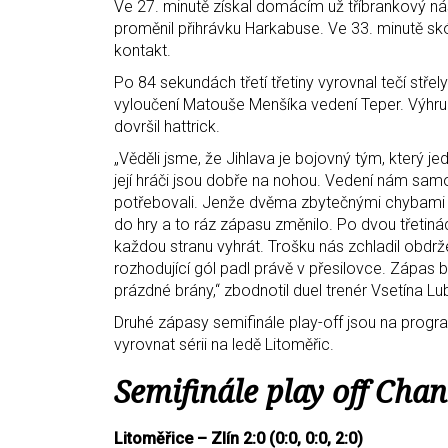
Ve 27. minutě získal domácím už tříbrankový nás
proměnil přihrávku Harkabuse. Ve 33. minutě skó
kontakt.
Po 84 sekundách třetí třetiny vyrovnal tečí stře
vyloučení Matouše Menšíka vedení Teper. Výhru
dovršil hattrick.
„Věděli jsme, že Jihlava je bojovný tým, který 
její hráči jsou dobře na nohou. Vedení nám samoz
potřebovali. Jenže dvěma zbytečnými chybami ve 
do hry a to ráz zápasu změnilo. Po dvou třetin
každou stranu vyhrát. Trošku nás zchladil obdr
rozhodující gól padl právě v přesilovce. Zápas
prázdné brány,“ zbodnotil duel trenér Vsetína L
Druhé zápasy semifinále play-off jsou na progra
vyrovnat sérii na ledě Litoměřic.
Semifinále play off Chan
Litoměřice – Zlín 2:0 (0:0, 0:0, 2:0)