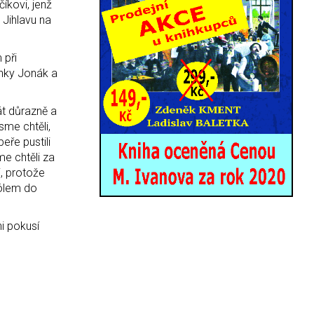
íkovi, jenž
 Jihlavu na
 při
anky Jonák a
át důrazně a
sme chtěli,
eře pustili
e chtěli za
i, protože
gólem do
i pokusí