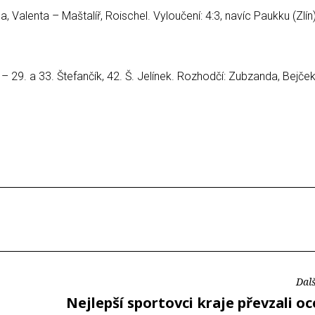
 Valenta – Maštalíř, Roischel. Vyloučení: 4:3, navíc Paukku (Zlín)
r – 29. a 33. Štefančík, 42. Š. Jelínek. Rozhodčí: Zubzanda, Bejče
Dalš
Nejlepší sportovci kraje převzali o