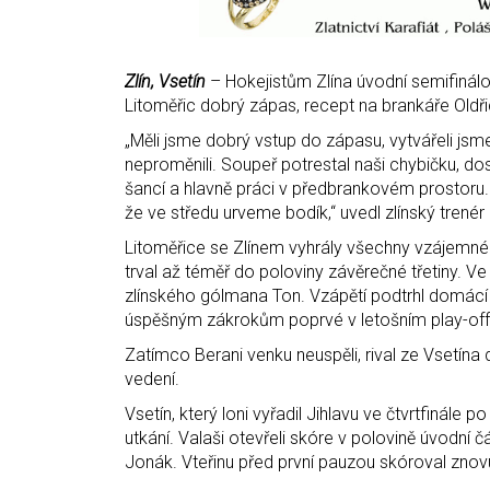
Zlín, Vsetín
– Hokejistům Zlína úvodní semifinálo
Litoměřic dobrý zápas, recept na brankáře Oldři
„Měli jsme dobrý vstup do zápasu, vytvářeli js
neproměnili. Soupeř potrestal naši chybičku, dos
šancí a hlavně práci v předbrankovém prostoru
že ve středu urveme bodík,“ uvedl zlínský trenér
Litoměřice se Zlínem vyhrály všechny vzájemné 
trval až téměř do poloviny závěrečné třetiny. 
zlínského gólmana Ton. Vzápětí podtrhl domácí
úspěšným zákrokům poprvé v letošním play-off 
Zatímco Berani venku neuspěli, rival ze Vsetína do
vedení.
Vsetín, který loni vyřadil Jihlavu ve čtvrtfinále 
utkání. Valaši otevřeli skóre v polovině úvodní
Jonák. Vteřinu před první pauzou skóroval znov