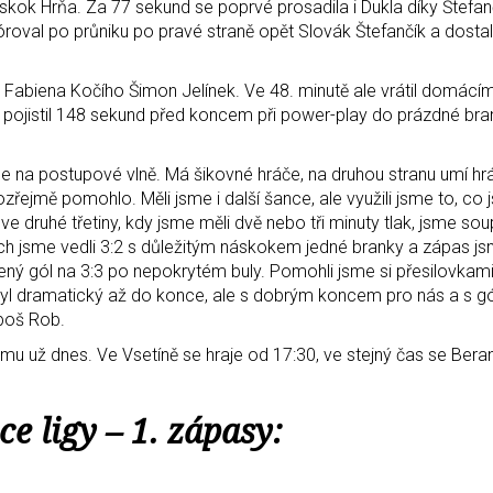
kok Hrňa. Za 77 sekund se poprvé prosadila i Dukla díky Štefanč
roval po průniku po pravé straně opět Slovák Štefančík a dostal
ly Fabiena Kočího Šimon Jelínek. Ve 48. minutě ale vrátil domácím
 pojistil 148 sekund před koncem při power-play do prázdné br
jede na postupové vlně. Má šikovné hráče, na druhou stranu umí hr
řejmě pomohlo. Měli jsme i další šance, ale využili jsme to, co j
druhé třetiny, kdy jsme měli dvě nebo tři minuty tlak, jsme soup
ách jsme vedli 3:2 s důležitým náskokem jedné branky a zápas jsm
žený gól na 3:3 po nepokrytém buly. Pomohli jsme si přesilovkam
 byl dramatický až do konce, ale s dobrým koncem pro nás a s 
uboš Rob.
mu už dnes. Ve Vsetíně se hraje od 17:30, ve stejný čas se Beran
ce ligy – 1. zápasy: