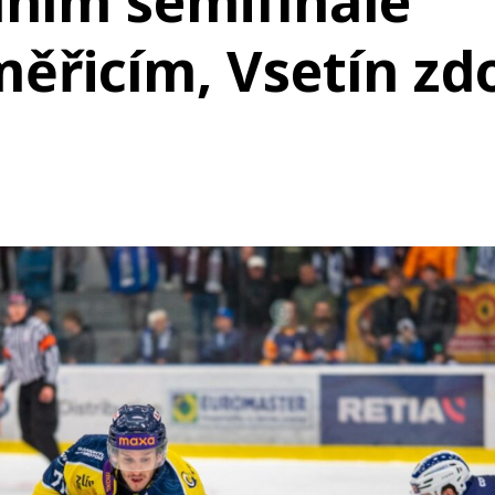
dním semifinále
měřicím, Vsetín zdo