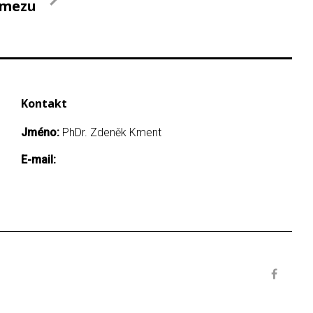
lmezu
Kontakt
Jméno:
PhDr. Zdeněk Kment
E-mail: