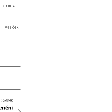
 5 min. a
k – Vašíček,
í článek
cenění