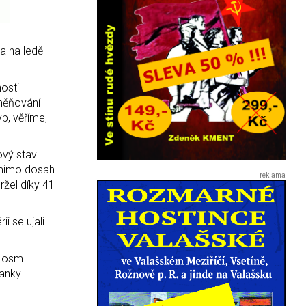
a na ledě
osti
oměňování
b, věříme,
ový stav
l mimo dosah
žel díky 41
i se ujali
na osm
ranky