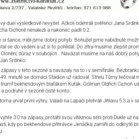
vý duel výsledkově nevyšel. Ačkoli odehráli svěřenci Jana Srdínk
cha Cichoně nenalezli a nakonec padli 0:2.
me si šance, měli jsme dobrý pohyb. Bohužel jsme nabídnuté možn
tal se do vedení a už si to pohlídal. Do zítra musíme zlepšit pr
. Clonění, důraz v soubojích… Navázat musíme na náš dobrý pohy
 Jan Srdínko.
zápasy v této sezoně a navázaly na to i v semifinále. Bezbrank
Ve 49. minutě se domácí Stadion už radoval. Střelu Tůmy tečova
 triumf bekhendovým blafákem Kuťák. Gólman Oldřich Cichoň udr
a podruhé v sezoně čisté konto.
ma urval první výhru. Valaši na Lapači přehráli Jihlavu 5:3 a v séri
po výhře 3:0 na zápasy, protáhl svou vítěznou sérii proti Dukle už 
 části, kdy po bekhendové přihrávce Jenáčka zamířil do odkryté b
u.