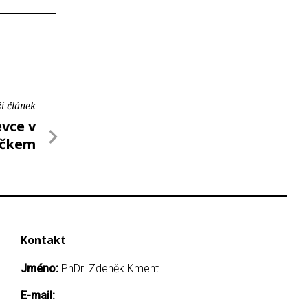
í článek
evce v
áčkem
Kontakt
Jméno:
PhDr. Zdeněk Kment
E-mail: