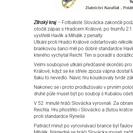
Zlínský kraj
– Fotbalisté Slovácka zakončili pod
otočili zápas s Hradcem Králové, po triumfu 2
vystřelili Havlík a Mihálik z penalty.
Utkání proti Hradci Králové odstartovalo několik 
brankovou šanci měl po dobré standardce Havlíka
kterého vychytal Reichl. Ten si poradil s dorážko
Velmi soubojové utkání předčasně skončilo pro 
Králové, když se ke střele zpoza vápna dostal 
tlaku to nevedlo. Navíc hru kouskovaly tvrdé zá
Nakonec se i proto prodlužovalo v prvním polo
druhé půle musel být po souboji s Kubalou ošet
V 52. minutě hráči Slovácka vyrovnali. Za obranu 
Reichla. Hru přiostřilo i Slovácko a žlutou krá
proti standardce Ryneše.
Patnáct minut po vyrovnávací brance byl faulov
Mihálik. Následně se hráči Slovácka museli zač