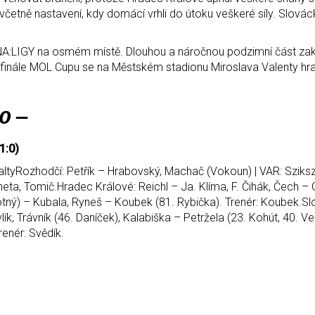
 včetně nastavení, kdy domácí vrhli do útoku veškeré síly. Slová
UNA:LIGY na osmém místě. Dlouhou a náročnou podzimní část za
finále MOL Cupu se na Městském stadionu Miroslava Valenty hra
o –
1:0)
enaltyRozhodčí: Petřík – Hrabovský, Machač (Vokoun) | VAR: Sziks
heta, Tomič.Hradec Králové: Reichl – Ja. Klíma, F. Čihák, Čech – G
otný) – Kubala, Ryneš – Koubek (81. Rybička). Trenér: Koubek.S
, Trávník (46. Daníček), Kalabiška – Petržela (23. Kohút, 40. Ve
renér: Svědík.