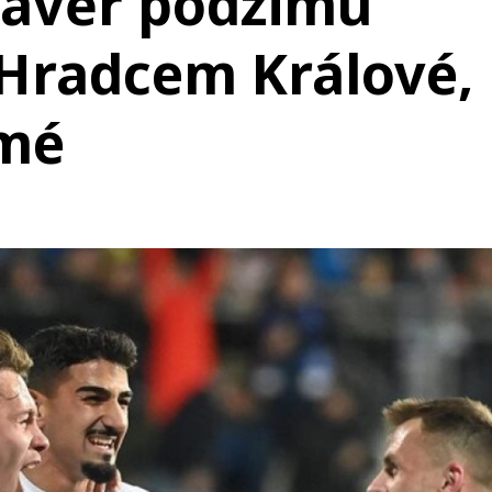
závěr podzimu
 Hradcem Králové,
smé