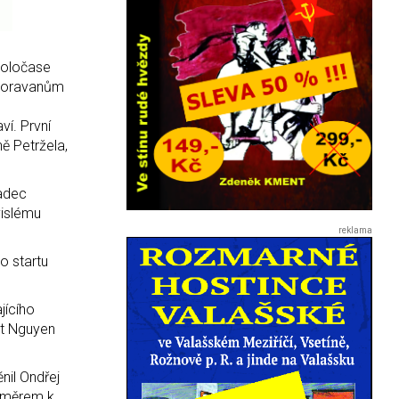
poločase
 Moravanům
ví. První
ě Petržela,
radec
vislému
o startu
jícího
st Nguyen
nil Ondřej
 směrem k