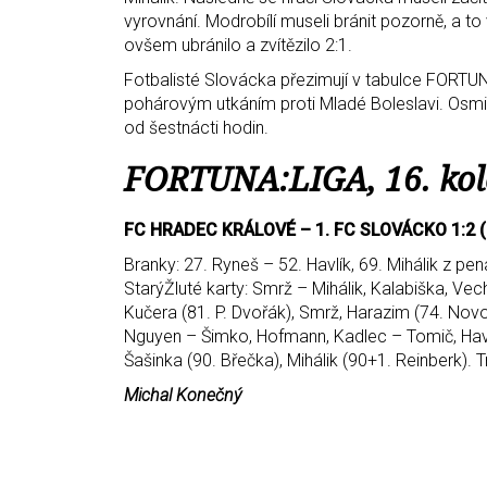
vyrovnání. Modrobílí museli bránit pozorně, a to
ovšem ubránilo a zvítězilo 2:1.
Fotbalisté Slovácka přezimují v tabulce FORT
pohárovým utkáním proti Mladé Boleslavi. Osmi
od šestnácti hodin.
FORTUNA:LIGA, 16. kol
FC HRADEC KRÁLOVÉ – 1. FC SLOVÁCKO 1:2 (
Branky: 27. Ryneš – 52. Havlík, 69. Mihálik z p
StarýŽluté karty: Smrž – Mihálik, Kalabiška, Vec
Kučera (81. P. Dvořák), Smrž, Harazim (74. Nov
Nguyen – Šimko, Hofmann, Kadlec – Tomič, Havlík
Šašinka (90. Břečka), Mihálik (90+1. Reinberk). T
Michal Konečný