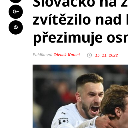
Slovácko na 
zvítězilo nad
přezimuje o
Zdenek Kment
15. 11. 2022