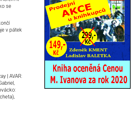
cko se
končí
je v pátek
zay | AVAR:
abriel,
lovácko:
cheta),