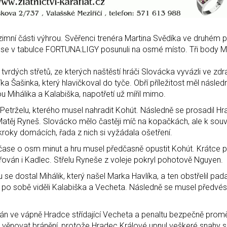
zimní části výhrou. Svěřenci trenéra Martina Svědíka ve druhém 
:1 se v tabulce FORTUNA:LIGY posunuli na osmé místo. Tři body
tvrdých střetů, ze kterých naštěstí hráči Slovácka vyvázli ve zdra
 Šašinka, který hlavičkoval do tyče. Obří příležitost měl následn
u Mihálika a Kalabiška, napotřetí už mířil mimo.
Petrželu, kterého musel nahradit Kohút. Následně se prosadil H
Matěj Ryneš. Slovácko mělo častěji míč na kopačkách, ale k sou
kroky domácích, řada z nich si vyžádala ošetření.
čase o osm minut a hru musel předčasně opustit Kohút. Krátce p
řován i Kadlec. Střelu Ryneše z voleje pokryl pohotově Nguyen.
se dostal Mihálik, který našel Marka Havlíka, a ten obstřelil pada
tce po sobě viděli Kalabiška a Vecheta. Následně se musel předvé
án ve vápně Hradce střídající Vecheta a penaltu bezpečně promě
ít věnovat bránění, protože Hradec Králové upnul veškeré snahy