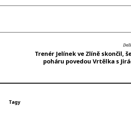
Dalš
Trenér Jelínek ve Zlíně skončil, š
poháru povedou Vrtělka s Jir
Tagy