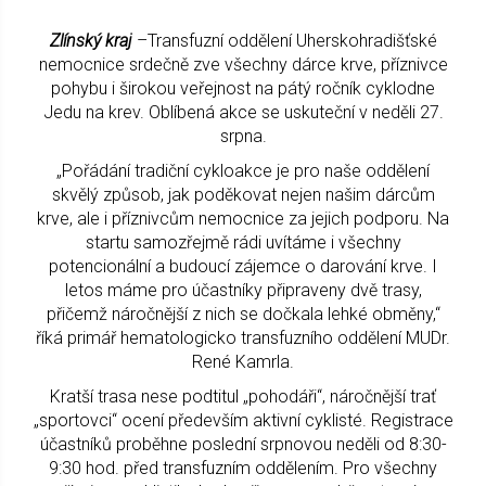
Zlínský kraj
–Transfuzní oddělení Uherskohradišťské
nemocnice srdečně zve všechny dárce krve, příznivce
pohybu i širokou veřejnost na pátý ročník cyklodne
Jedu na krev. Oblíbená akce se uskuteční v neděli 27.
srpna.
„Pořádání tradiční cykloakce je pro naše oddělení
skvělý způsob, jak poděkovat nejen našim dárcům
krve, ale i příznivcům nemocnice za jejich podporu. Na
startu samozřejmě rádi uvítáme i všechny
potencionální a budoucí zájemce o darování krve. I
letos máme pro účastníky připraveny dvě trasy,
přičemž náročnější z nich se dočkala lehké obměny,“
říká primář hematologicko transfuzního oddělení MUDr.
René Kamrla.
Kratší trasa nese podtitul „pohodáři“, náročnější trať
„sportovci“ ocení především aktivní cyklisté. Registrace
účastníků proběhne poslední srpnovou neděli od 8:30-
9:30 hod. před transfuzním oddělením. Pro všechny