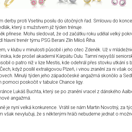
ím derby proti Vsetínu posilu do útočných řad. Smlouvu do konc
ák, který s mužstvem již týden trénuje.
ěk přinese. Mohu sledovat, že od začátku roku udělal velký pokr
dl hlavní trenér týmu PSG Berani Zlín Miloš Říha.
, v klubu v minulosti působil i jeho otec Zdeněk. Už v mládež
Finska, kde prošel akademií Kärpätu Oulu. Tamní nejvyšší senior
obil o patro níž v lize Mestis, kde odehrál přes stovku utkání s b
Čech, když posílil extraligovou Plzeň, i vinou zranění za ni však o
tovech. Minulý týden jeho západočeské angažmá skončilo a Sedl
m pomoci poskočit v tabulce Chance ligy.
ránce Lukáš Buchta, který se po zranění vracel z dánského Aalb
t nové angažmá.
raně je nyní velká konkurence. Vrátil se nám Martin Novotný, za tý
ím však nevylučuji, že s některými hráči nebudeme jednat o mož