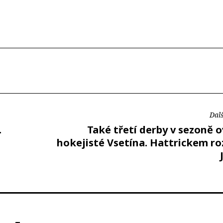
Dalš
.
Také třetí derby v sezoně o
hokejisté Vsetína. Hattrickem ro