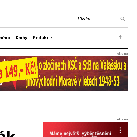
něno
Knihy
Redakce
lák