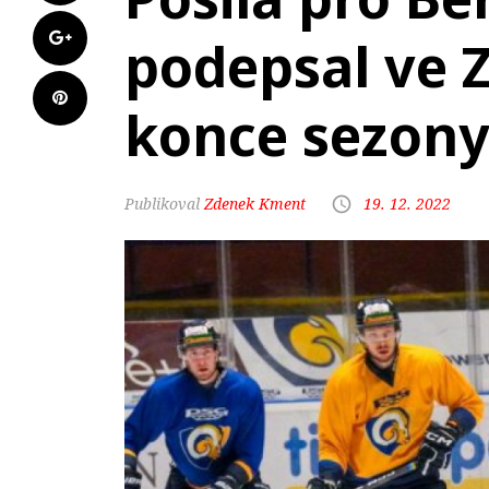
podepsal ve 
konce sezon
Zdenek Kment
19. 12. 2022