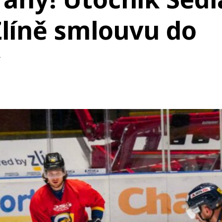
Zlíně smlouvu do
y