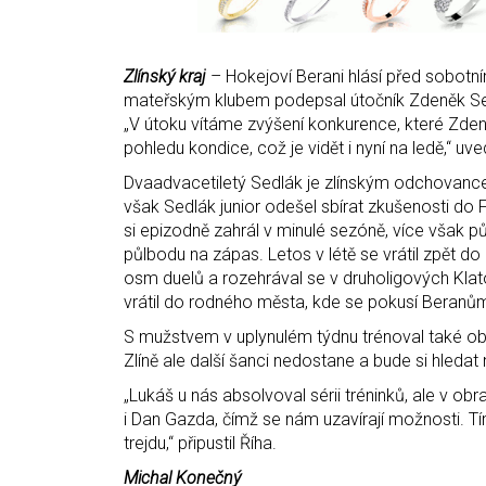
Zlínský kraj
– Hokejoví Berani hlásí před sobotn
mateřským klubem podepsal útočník Zdeněk Sedl
„V útoku vítáme zvýšení konkurence, které Zden
pohledu kondice, což je vidět i nyní na ledě,“ uve
Dvaadvacetiletý Sedlák je zlínským odchovancem
však Sedlák junior odešel sbírat zkušenosti do 
si epizodně zahrál v minulé sezóně, více však půs
půlbodu na zápas. Letos v létě se vrátil zpět do 
osm duelů a rozehrával se v druholigových Kla
vrátil do rodného města, kde se pokusí Beranů
S mužstvem v uplynulém týdnu trénoval také ob
Zlíně ale další šanci nedostane a bude si hleda
„Lukáš u nás absolvoval sérii tréninků, ale v ob
i Dan Gazda, čímž se nám uzavírají možnosti. T
trejdu,“ připustil Říha.
Michal Konečný