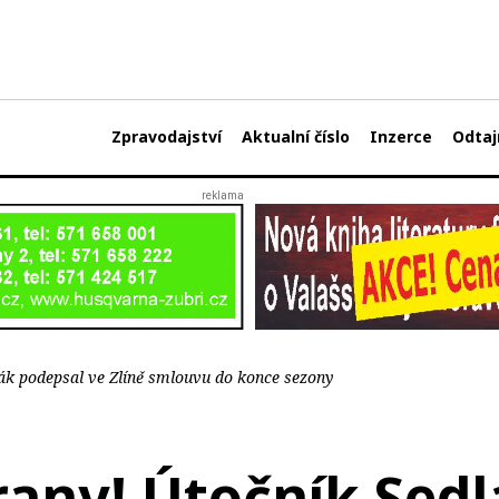
Zpravodajství
Aktualní číslo
Inzerce
Odtaj
lák podepsal ve Zlíně smlouvu do konce sezony
rany! Útočník Sed