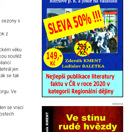
e sezony s
ok z
nickém věku
skou soutěž
ilancí
dehrál jen
ák se tak
orgu. Ve
den se vrací
nostech