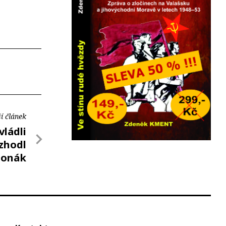
í článek
vládli
zhodl
Jonák