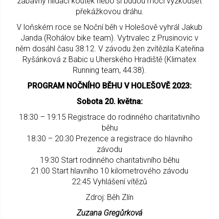
zábavný hlídací koutek nebo si budou moci vyzkoušet
překážkovou dráhu.
V loňském roce se Noční běh v Holešově vyhrál Jakub
Janda (Rohálov bike team). Vytrvalec z Prusinovic v
něm dosáhl času 38:12. V závodu žen zvítězila Kateřina
Ryšánková z Babic u Uherského Hradiště (Klimatex
Running team, 44:38).
PROGRAM NOČNÍHO BĚHU V HOLEŠOVĚ 2023:
Sobota 20. května:
18:30 – 19:15 Registrace do rodinného charitativního
běhu
18:30 – 20:30 Prezence a registrace do hlavního
závodu
19:30 Start rodinného charitativního běhu
21:00 Start hlavního 10 kilometrového závodu
22:45 Vyhlášení vítězů
Zdroj: Běh Zlín
Zuzana Gregůrková