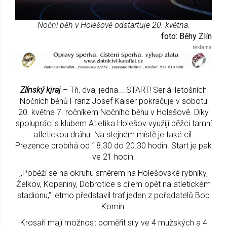
Noční běh v Holešově odstartuje 20. května.
foto: Běhy Zlín
Zlínský kjraj
– Tři, dva, jedna....START! Seriál letošních
Nočních běhů Franz Josef Kaiser pokračuje v sobotu
20. května 7. ročníkem Nočního běhu v Holešově. Díky
spolupráci s klubem Atletika Holešov využijí běžci tamní
atletickou dráhu. Na stejném místě je také cíl.
Prezence probíhá od 18.30 do 20.30 hodin. Start je pak
ve 21 hodin.
,,Poběží se na okruhu směrem na Holešovské rybníky,
Želkov, Kopaniny, Dobrotice s cílem opět na atletickém
stadionu,“ letmo představil trať jeden z pořadatelů Bob
Komín.
Krosaři mají možnost poměřit síly ve 4 mužských a 4