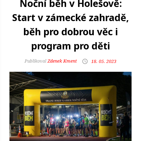
Noční běh v Holešově:
Start v zámecké zahradě,
běh pro dobrou věc i
program pro děti
Zdenek Kment
18. 05. 2023