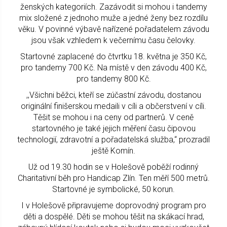
ženských kategoriích. Zazávodit si mohou i tandemy
mix složené z jednoho muže a jedné ženy bez rozdílu
věku. V povinné výbavě nařízené pořadatelem závodu
jsou však vzhledem k večernímu času čelovky.
Startovné zaplacené do čtvrtku 18. května je 350 Kč,
pro tandemy 700 Kč. Na místě v den závodu 400 Kč,
pro tandemy 800 Kč.
,,Všichni běžci, kteří se zúčastní závodu, dostanou
originální finišerskou medaili v cíli a občerstvení v cíli.
Těšit se mohou i na ceny od partnerů. V ceně
startovného je také jejich měření času čipovou
technologií, zdravotní a pořadatelská služba,“ prozradil
ještě Komín.
Už od 19.30 hodin se v Holešově poběží rodinný
Charitativní běh pro Handicap Zlín. Ten měří 500 metrů.
Startovné je symbolické, 50 korun.
I v Holešově připravujeme doprovodný program pro
děti a dospělé. Děti se mohou těšit na skákací hrad,