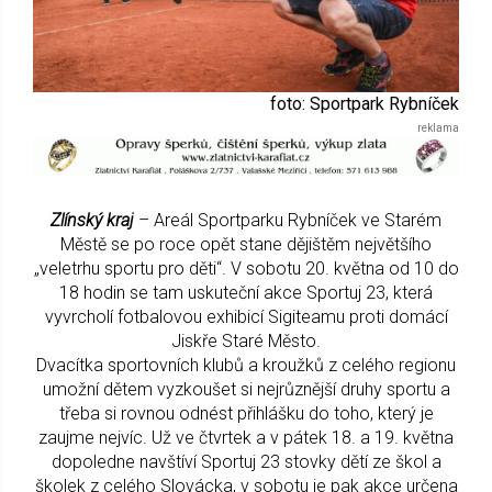
foto: Sportpark Rybníček
Zlínský kraj
– Areál Sportparku Rybníček ve Starém
Městě se po roce opět stane dějištěm největšího
„veletrhu sportu pro děti“. V sobotu 20. května od 10 do
18 hodin se tam uskuteční akce Sportuj 23, která
vyvrcholí fotbalovou exhibicí Sigiteamu proti domácí
Jiskře Staré Město.
Dvacítka sportovních klubů a kroužků z celého regionu
umožní dětem vyzkoušet si nejrůznější druhy sportu a
třeba si rovnou odnést přihlášku do toho, který je
zaujme nejvíc. Už ve čtvrtek a v pátek 18. a 19. května
dopoledne navštíví Sportuj 23 stovky dětí ze škol a
školek z celého Slovácka, v sobotu je pak akce určena