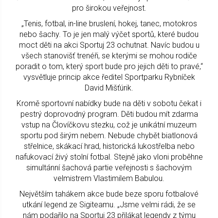
pro širokou veřejnost.
„Tenis, fotbal, in-line bruslení, hokej, tanec, motokros
nebo šachy. To je jen malý výčet sportů, které budou
moct děti na akci Sportuj 23 ochutnat. Navíc budou u
všech stanovišť trenéři, se kterými se mohou rodiče
poradit o tom, který sport bude pro jejich děti to pravé,“
vysvětluje princip akce ředitel Sportparku Rybníček
David Mišťúrik.
Kromě sportovní nabídky bude na děti v sobotu čekat i
pestrý doprovodný program. Děti budou mít zdarma
vstup na Človíčkovu stezku, což je unikátní muzeum
sportu pod širým nebem. Nebude chybět biatlonová
střelnice, skákací hrad, historická lukostřelba nebo
nafukovací živý stolní fotbal. Stejně jako vloni proběhne
simultánní šachová partie veřejnosti s šachovým
velmistrem Vlastimilem Babulou.
Největším tahákem akce bude beze sporu fotbalové
utkání legend ze Sigiteamu. „Jsme velmi rádi, že se
nám podařilo na Sportuj 23 přilákat legendy z týmu