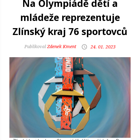
Na Olympiádě dětí a
mládeže reprezentuje
Zlínský kraj 76 sportovců
Zdenek Kment
24. 01. 2023