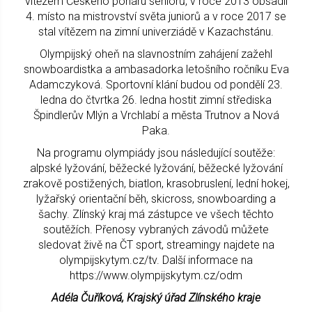
vítězem Českého poháru seniorů, v roce 2013 obsadil
4. místo na mistrovství světa juniorů a v roce 2017 se
stal vítězem na zimní univerziádě v Kazachstánu.
Olympijský oheň na slavnostním zahájení zažehl
snowboardistka a ambasadorka letošního ročníku Eva
Adamczyková. Sportovní klání budou od pondělí 23.
ledna do čtvrtka 26. ledna hostit zimní střediska
Špindlerův Mlýn a Vrchlabí a města Trutnov a Nová
Paka.
Na programu olympiády jsou následující soutěže:
alpské lyžování, běžecké lyžování, běžecké lyžování
zrakově postižených, biatlon, krasobruslení, lední hokej,
lyžařský orientační běh, skicross, snowboarding a
šachy. Zlínský kraj má zástupce ve všech těchto
soutěžích. Přenosy vybraných závodů můžete
sledovat živě na ČT sport, streamingy najdete na
olympijskytym.cz/tv. Další informace na
https://www.olympijskytym.cz/odm
Adéla Čuříková, Krajský úřad Zlínského kraje