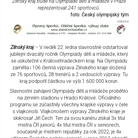
Zlínský kraj bude na Olympiádě dětí a mládeže v Praze
reprezentovat 241 sportovců.
foto: Český olympijský tým
Zlínský kraj
– V neděli 22. ledna slavnostně odstartoval
jubilejní dvacátý ročník Olympiády dětí a mládeže, který
se uskutečnil v Královéhradeckém kraji. Na Olympiádu
zamířila i 106 členná výprava Zlínského kraje složená
ze 76 sportovců, 28 trenérů a 2 vedoucích výpravy. Tu
kraj podpořil částkou ve výši 1 600 000 korun.
Slavnostní zahájení Olympiády dětí a mládeže proběhlo
na zimním stadionu v Hradci Králové. Oficiálního
programu se zúčastnily všechny krajské výpravy v čele
s vlajkonoši. Vlajkonošem výpravy Zlínského kraje je
skikrosař Jiří Čech. Ten za svou kariéru získal 3x titul
mistra ČR juniorů, 4x titul mistra ČR v seniorech,
současně je mistrem republiky za rok 2022, je 4x