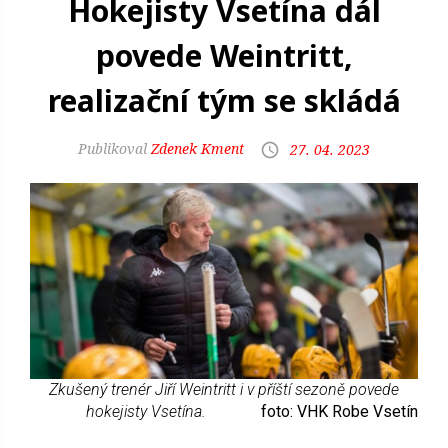
Hokejisty Vsetína dál
povede Weintritt,
realizační tým se skládá
Zdenek Kment
27. 04. 2023
Zkušený trenér Jiří Weintritt i v příští sezoně povede
hokejisty Vsetína.
foto: VHK Robe Vsetín