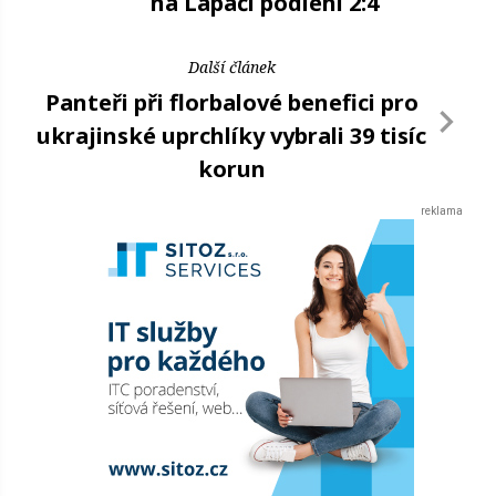
na Lapači podlehl 2:4
Další článek
Panteři při florbalové benefici pro
ukrajinské uprchlíky vybrali 39 tisíc
korun