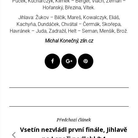
Půček, Kucharczyk, Klímek – Berger, Vlach, Zeman –
Hořanský, Březina, Vítek.
Jihlava: Žukov – Bilčík, Mareš, Kowalczyk, Eliáš,
Kachyňa, Dundáček, Chvátal – Čermák, Skořepa,
Havránek – Juda, Zadražil, Helt – Seman, Menšík, Brož.
Michal Konečný, zlin.cz
Předchozí článek
Vsetín nezvládl první finále, Jihlavě