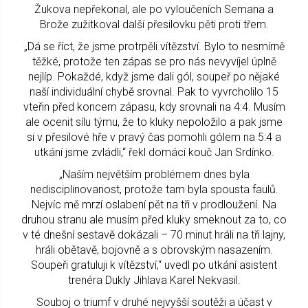
Žukova nepřekonal, ale po vyloučeních Semana a
Brože zužitkoval další přesilovku pěti proti třem.
„Dá se říct, že jsme protrpěli vítězství. Bylo to nesmírně
těžké, protože ten zápas se pro nás nevyvíjel úplně
nejlíp. Pokaždé, když jsme dali gól, soupeř po nějaké
naší individuální chybě srovnal. Pak to vyvrcholilo 15
vteřin před koncem zápasu, kdy srovnali na 4:4. Musím
ale ocenit sílu týmu, že to kluky nepoložilo a pak jsme
si v přesilové hře v pravý čas pomohli gólem na 5:4 a
utkání jsme zvládli,“ řekl domácí kouč Jan Srdínko.
„Naším největším problémem dnes byla
nedisciplinovanost, protože tam byla spousta faulů.
Nejvíc mě mrzí oslabení pět na tři v prodloužení. Na
druhou stranu ale musím před kluky smeknout za to, co
v té dnešní sestavě dokázali – 70 minut hráli na tři lajny,
hráli obětavě, bojovně a s obrovským nasazením.
Soupeři gratuluji k vítězství,“ uvedl po utkání asistent
trenéra Dukly Jihlava Karel Nekvasil.
Souboj o triumf v druhé nejvyšší soutěži a účast v