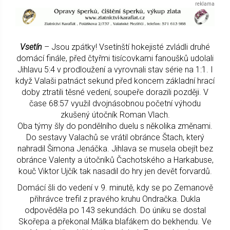
Vsetín
– Jsou zpátky! Vsetínští hokejisté zvládli druhé
domácí finále, před čtyřmi tisícovkami fanoušků udolali
Jihlavu 5:4 v prodloužení a vyrovnali stav série na 1:1. I
když Valaši patnáct sekund před koncem základní hrací
doby ztratili těsné vedení, soupeře dorazili později. V
čase 68:57 využil dvojnásobnou početní výhodu
zkušený útočník Roman Vlach.
Oba týmy šly do pondělního duelu s několika změnami.
Do sestavy Valachů se vrátil obránce Štach, který
nahradil Šimona Jenáčka. Jihlava se musela obejít bez
obránce Valenty a útočníků Čachotského a Harkabuse,
kouč Viktor Ujčík tak nasadil do hry jen devět forvardů.
Domácí šli do vedení v 9. minutě, kdy se po Zemanově
přihrávce trefil z pravého kruhu Ondračka. Dukla
odpověděla po 143 sekundách. Do úniku se dostal
Skořepa a překonal Málka blafákem do bekhendu. Ve