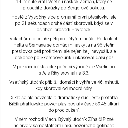
14. minutě vrátil Vsetínu náskok Zeman, který se
prosadil z dorážky po Bergerově pokusu.
Hosté z Vysočiny sice promarnili první přesilovku, ale
po 21 sekundách druhé části skórovali, když se v
oslabení prosadil Havránek.
Valachům to při hře pěti proti čtyřem nešlo. Po faulech
Helta a Semana se domácím naskytla na 96 vteřin
přesilovka pěti proti třem, ale nejen že ji nevyužili, ale
dokonce po Skořepově úniku inkasovali další gól!
V pokračující klasické početní výhodě ale Vsetín po
střele Říhy srovnal na 3:3.
Vsetínský útočník přiblížil domácí k výhře ve 46. minutě,
kdy skóroval od modré čáry.
Dukla se ale nevzdala a dramatický duel ještě protáhla.
Bilčík při jihlavské power play poslal v čase 59:45 utkání
do prodloužení.
V něm rozhodl Vlach. Bývalý útočník Zlína či Plzně
nejprve v samostatném úniku pozorného gólmana