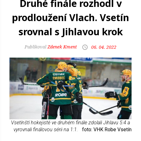
Druhé finále rozhodl v
prodloužení Vlach. Vsetín
srovnal s Jihlavou krok
Zdenek Kment
06. 04. 2022
Vsetínští hokejisté ve druhém finále zdolali Jihlavu 5:4 a
vyrovnali finálovou sérii na 1:1.
foto: VHK Robe Vsetín