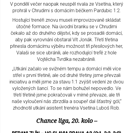
V pondělí večer naopak neuspěl rivala ze Vsetína, který
prohrál v Chrudimi s domácím béčkem Pardubic 1:2.
Hostující trenéři znovu museli improvizovaně skládat
útočné formace. Na úvodní branku se v Chrudimi
čekalo až do druhého dějství, kdy se prosadili domácí,
aby pak vyrovnání obstaral Vít Jonák. Třetí třetina
přinesla domácímu výběru možnost tří přesilových her,
Valaši se sice ubránili, ale rozhodující trefě z hole
Vojtěcha Tvrdíka nezabránili.
„Utkání začalo ve svižném tempu a domácí měli více
střel v první třetině, ale od druhé třetiny jsme převzali
iniciativu a měli jsme za stavu 1:1 zvýšit vedení ze dvou
vyložených šancí. To se nám bohužel nepovedlo. Ve
třetí třetině jsme pokračovali v mírné převaze, ale tři
naše vyloučení nás zbrzdila a soupeř dal šťastný gól,“
zhodnotil utkání asistent trenéra Vsetína Luboš Rob.
Chance liga, 20. kolo –