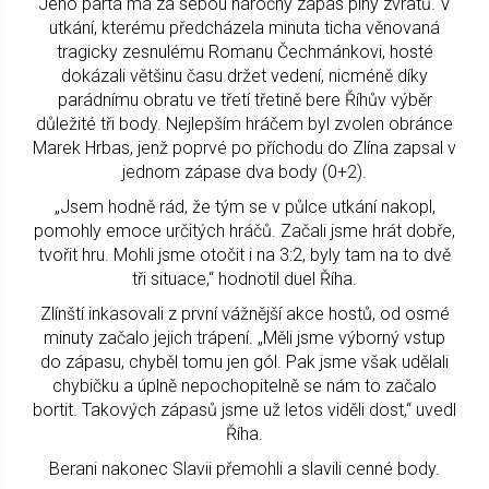
Jeho parta má za sebou náročný zápas plný zvratů. V
utkání, kterému předcházela minuta ticha věnovaná
tragicky zesnulému Romanu Čechmánkovi, hosté
dokázali většinu času držet vedení, nicméně díky
parádnímu obratu ve třetí třetině bere Říhův výběr
důležité tři body. Nejlepším hráčem byl zvolen obránce
Marek Hrbas, jenž poprvé po příchodu do Zlína zapsal v
jednom zápase dva body (0+2).
„Jsem hodně rád, že tým se v půlce utkání nakopl,
pomohly emoce určitých hráčů. Začali jsme hrát dobře,
tvořit hru. Mohli jsme otočit i na 3:2, byly tam na to dvě
tři situace,“ hodnotil duel Říha.
Zlínští inkasovali z první vážnější akce hostů, od osmé
minuty začalo jejich trápení. „Měli jsme výborný vstup
do zápasu, chyběl tomu jen gól. Pak jsme však udělali
chybičku a úplně nepochopitelně se nám to začalo
bortit. Takových zápasů jsme už letos viděli dost,“ uvedl
Říha.
Berani nakonec Slavii přemohli a slavili cenné body.