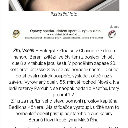
Ilustrační foto
Zlín, Vsetín
– Hokejisté Zlína se v Chance lize derou
nahoru. Berani zvítězili ve čtvrtém z posledních pěti
duelů a v tabulce jsou šestí. V pondělním zápase 20.
kola proti pražské Slavii se ale pořádně nadřeli. Dlouho
dotahovali náskok soupeře, výsledek otočili až v
závěru. Vyrovnaný duel v 55. minutě rozhodl Novák. Na
ledě rezervy Pardubic se naopak nedařilo Vsetínu, který
prohrál 1:2.
Zlínu za nepříznivého stavu pomohl i proslov kapitána
Bedřicha Köhlera. „Na střídačce vystoupil, určitě nám to
pomohlo,“ ocenil přístup nejstaršího hráče kabiny
Beranů hlavní kouč týmu Miloš Říha.