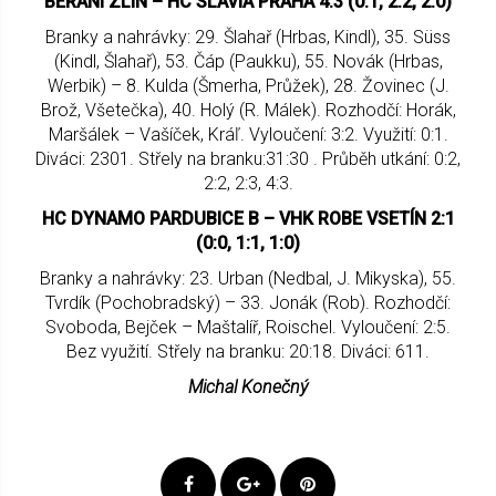
BERANI ZLÍN – HC SLAVIA PRAHA 4:3 (0:1, 2:2, 2:0)
Branky a nahrávky: 29. Šlahař (Hrbas, Kindl), 35. Süss
(Kindl, Šlahař), 53. Čáp (Paukku), 55. Novák (Hrbas,
Werbik) – 8. Kulda (Šmerha, Průžek), 28. Žovinec (J.
Brož, Všetečka), 40. Holý (R. Málek). Rozhodčí: Horák,
Maršálek – Vašíček, Kráľ. Vyloučení: 3:2. Využití: 0:1.
Diváci: 2301. Střely na branku:31:30 . Průběh utkání: 0:2,
2:2, 2:3, 4:3.
HC DYNAMO PARDUBICE B – VHK ROBE VSETÍN 2:1
(0:0, 1:1, 1:0)
Branky a nahrávky: 23. Urban (Nedbal, J. Mikyska), 55.
Tvrdík (Pochobradský) – 33. Jonák (Rob). Rozhodčí:
Svoboda, Bejček – Maštalíř, Roischel. Vyloučení: 2:5.
Bez využití. Střely na branku: 20:18. Diváci: 611.
Michal Konečný