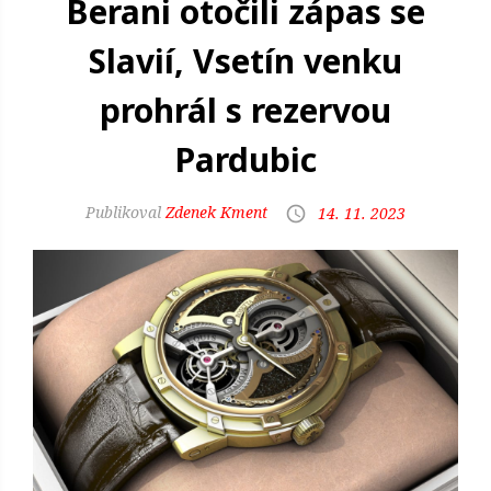
Berani otočili zápas se
Slavií, Vsetín venku
prohrál s rezervou
Pardubic
Zdenek Kment
14. 11. 2023