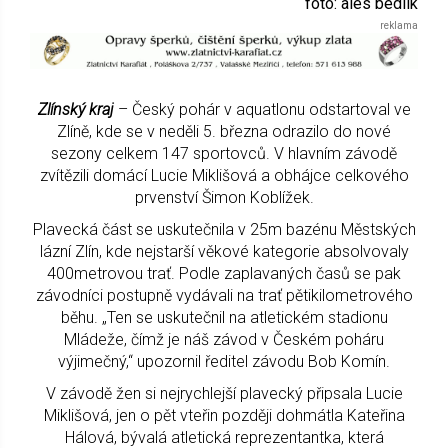
foto: ales bedlik
Zlínský kraj
– Český pohár v aquatlonu odstartoval ve
Zlíně, kde se v neděli 5. března odrazilo do nové
sezony celkem 147 sportovců. V hlavním závodě
zvítězili domácí Lucie Miklišová a obhájce celkového
prvenství Šimon Koblížek.
Plavecká část se uskutečnila v 25m bazénu Městských
lázní Zlín, kde nejstarší věkové kategorie absolvovaly
400metrovou trať. Podle zaplavaných časů se pak
závodníci postupně vydávali na trať pětikilometrového
běhu. „Ten se uskutečnil na atletickém stadionu
Mládeže, čímž je náš závod v Českém poháru
výjimečný,“ upozornil ředitel závodu Bob Komín.
V závodě žen si nejrychlejší plavecký připsala Lucie
Miklišová, jen o pět vteřin později dohmátla Kateřina
Hálová, bývalá atletická reprezentantka, která