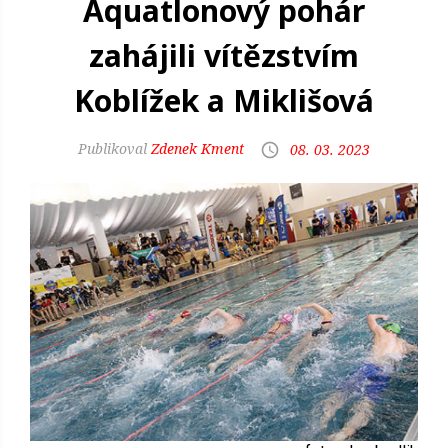
Aquatlonový pohár
zahájili vítězstvím
Koblížek a Miklišová
Zdenek Kment
08. 03. 2023