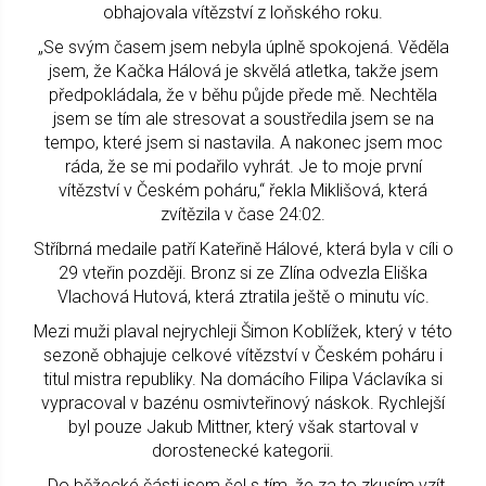
obhajovala vítězství z loňského roku.
„Se svým časem jsem nebyla úplně spokojená. Věděla
jsem, že Kačka Hálová je skvělá atletka, takže jsem
předpokládala, že v běhu půjde přede mě. Nechtěla
jsem se tím ale stresovat a soustředila jsem se na
tempo, které jsem si nastavila. A nakonec jsem moc
ráda, že se mi podařilo vyhrát. Je to moje první
vítězství v Českém poháru,“ řekla Miklišová, která
zvítězila v čase 24:02.
Stříbrná medaile patří Kateřině Hálové, která byla v cíli o
29 vteřin později. Bronz si ze Zlína odvezla Eliška
Vlachová Hutová, která ztratila ještě o minutu víc.
Mezi muži plaval nejrychleji Šimon Koblížek, který v této
sezoně obhajuje celkové vítězství v Českém poháru i
titul mistra republiky. Na domácího Filipa Václavíka si
vypracoval v bazénu osmivteřinový náskok. Rychlejší
byl pouze Jakub Mittner, který však startoval v
dorostenecké kategorii.
„Do běžecké části jsem šel s tím, že za to zkusím vzít