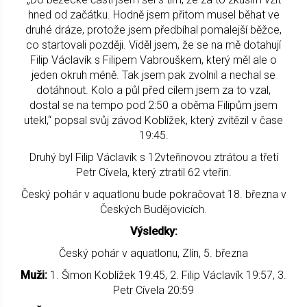
hned od začátku. Hodně jsem přitom musel běhat ve
druhé dráze, protože jsem předbíhal pomalejší běžce,
co startovali později. Viděl jsem, že se na mě dotahují
Filip Václavík s Filipem Vabrouškem, který měl ale o
jeden okruh méně. Tak jsem pak zvolnil a nechal se
dotáhnout. Kolo a půl před cílem jsem za to vzal,
dostal se na tempo pod 2:50 a oběma Filipům jsem
utekl,“ popsal svůj závod Koblížek, který zvítězil v čase
19:45.
Druhý byl Filip Václavík s 12vteřinovou ztrátou a třetí
Petr Cívela, který ztratil 62 vteřin.
Český pohár v aquatlonu bude pokračovat 18. března v
Českých Budějovicích.
Výsledky:
Český pohár v aquatlonu, Zlín, 5. března
Muži:
1. Šimon Koblížek 19:45, 2. Filip Václavík 19:57, 3.
Petr Cívela 20:59