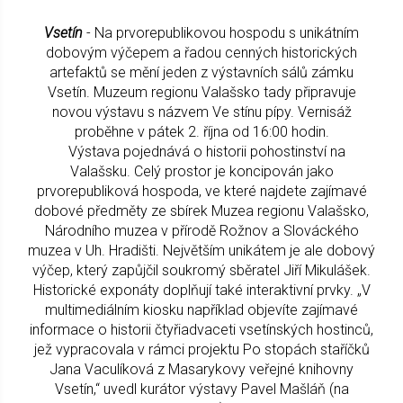
Vsetín
- Na prvorepublikovou hospodu s unikátním
dobovým výčepem a řadou cenných historických
artefaktů se mění jeden z výstavních sálů zámku
Vsetín. Muzeum regionu Valašsko tady připravuje
novou výstavu s názvem Ve stínu pípy. Vernisáž
proběhne v pátek 2. října od 16:00 hodin.
Výstava pojednává o historii pohostinství na
Valašsku. Celý prostor je koncipován jako
prvorepubliková hospoda, ve které najdete zajímavé
dobové předměty ze sbírek Muzea regionu Valašsko,
Národního muzea v přírodě Rožnov a Slováckého
muzea v Uh. Hradišti. Největším unikátem je ale dobový
výčep, který zapůjčil soukromý sběratel Jiří Mikulášek.
Historické exponáty doplňují také interaktivní prvky. „V
multimediálním kiosku například objevíte zajímavé
informace o historii čtyřiadvaceti vsetínských hostinců,
jež vypracovala v rámci projektu Po stopách staříčků
Jana Vaculíková z Masarykovy veřejné knihovny
Vsetín,“ uvedl kurátor výstavy Pavel Mašláň (na