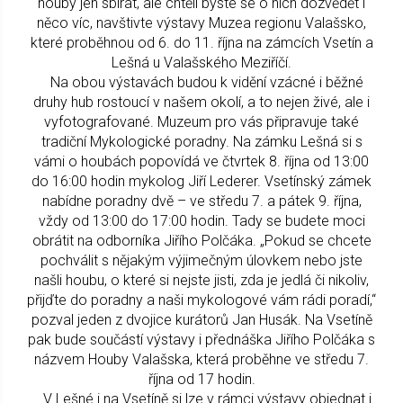
houby jen sbírat, ale chtěli byste se o nich dozvědět i
něco víc, navštivte výstavy Muzea regionu Valašsko,
které proběhnou od 6. do 11. října na zámcích Vsetín a
Lešná u Valašského Meziříčí.
Na obou výstavách budou k vidění vzácné i běžné
druhy hub rostoucí v našem okolí, a to nejen živé, ale i
vyfotografované. Muzeum pro vás připravuje také
tradiční Mykologické poradny. Na zámku Lešná si s
vámi o houbách popovídá ve čtvrtek 8. října od 13:00
do 16:00 hodin mykolog Jiří Lederer. Vsetínský zámek
nabídne poradny dvě – ve středu 7. a pátek 9. října,
vždy od 13:00 do 17:00 hodin. Tady se budete moci
obrátit na odborníka Jiřího Polčáka. „Pokud se chcete
pochválit s nějakým výjimečným úlovkem nebo jste
našli houbu, o které si nejste jisti, zda je jedlá či nikoliv,
přijďte do poradny a naši mykologové vám rádi poradí,“
pozval jeden z dvojice kurátorů Jan Husák. Na Vsetíně
pak bude součástí výstavy i přednáška Jiřího Polčáka s
názvem Houby Valašska, která proběhne ve středu 7.
října od 17 hodin.
V Lešné i na Vsetíně si lze v rámci výstavy objednat i