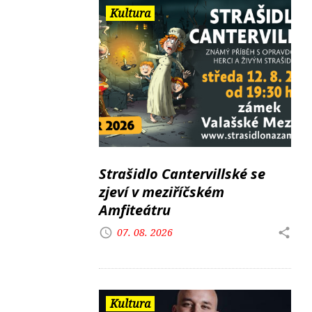
Kultura
Strašidlo Cantervillské se
zjeví v meziříčském
Amfiteátru
07. 08. 2026
Kultura