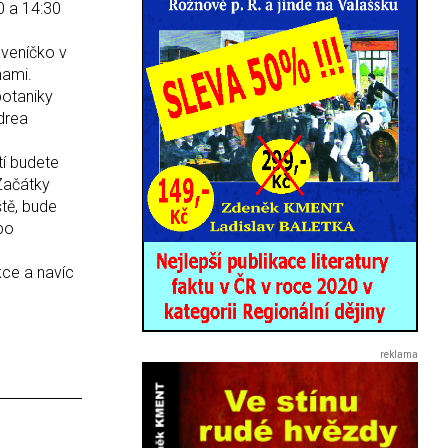
0 a 14:30
veníčko v
nami.
botaniky
drea
tí budete
 Začátky
ště, bude
bo
kce a navíc