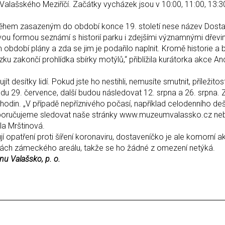
Valašského Meziříčí. Začátky vycházek jsou v 10:00, 11:00, 13:3
ěhem zasazeným do období konce 19. století nese název Dosta
ou formou seznámí s historií parku i zdejšími významnými dřevi
 období plány a zda se jim je podařilo naplnit. Kromě historie a 
u zakončí prohlídka sbírky motýlů,“ přiblížila kurátorka akce An
 desítky lidí. Pokud jste ho nestihli, nemusíte smutnit, příležitos
ředu 29. července, další budou následovat 12. srpna a 26. srpna.
 hodin. „V případě nepříznivého počasí, například celodenního de
Doporučujeme sledovat naše stránky www.muzeumvalassko.cz ne
a Mrštinová.
í opatření proti šíření koronaviru, dostaveníčko je ale komorní a
orách zámeckého areálu, takže se ho žádné z omezení netýká.
nu Valašsko, p. o.