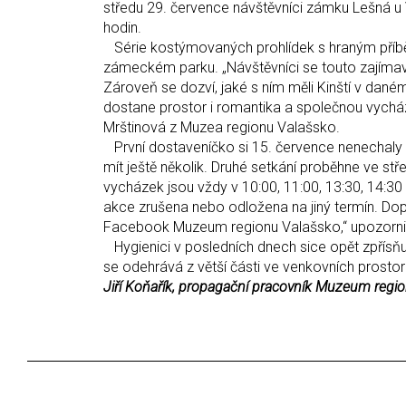
středu 29. července návštěvníci zámku Lešná u 
hodin.
Série kostýmovaných prohlídek s hraným příb
zámeckém parku. „Návštěvníci se touto zajímav
Zároveň se dozví, jaké s ním měli Kinští v daném
dostane prostor i romantika a společnou vycházk
Mrštinová z Muzea regionu Valašsko.
První dostaveníčko si 15. července nenechaly ujít
mít ještě několik. Druhé setkání proběhne ve st
vycházek jsou vždy v 10:00, 11:00, 13:30, 14:30
akce zrušena nebo odložena na jiný termín. 
Facebook Muzeum regionu Valašsko,“ upozornil
Hygienici v posledních dnech sice opět zpřísňuj
se odehrává z větší části ve venkovních prost
Jiří Koňařík, propagační pracovník Muzeum regio