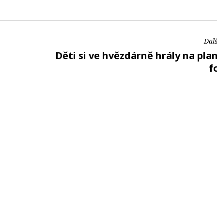
Dalš
Děti si ve hvězdárně hrály na pla
f