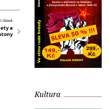
í článek
nety a
otony
Kultura