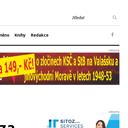
něno
Knihy
Redakce
 za