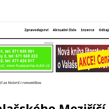
Zpravodajství
Aktualní číslo
Inzerce
Odtaj
í za historií i romantikou
lašského Meziříčí