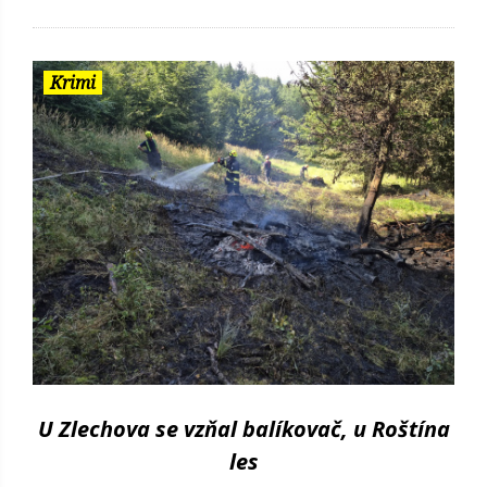
Krimi
U Zlechova se vzňal balíkovač, u Roštína
les