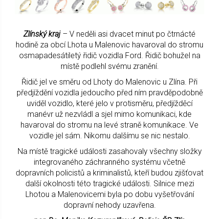
Zlínský kraj
– V neděli asi dvacet minut po čtrnácté
hodině za obcí Lhota u Malenovic havaroval do stromu
osmapadesátiletý řidič vozidla Ford. Řidič bohužel na
místě podlehl svému zranění.
Řidič jel ve směru od Lhoty do Malenovic u Zlína. Při
předjíždění vozidla jedoucího před ním pravděpodobně
uviděl vozidlo, které jelo v protisměru, předjížděcí
manévr už nezvládl a sjel mimo komunikaci, kde
havaroval do stromu na levé straně komunikace. Ve
vozidle jel sám. Nikomu dalšímu se nic nestalo.
Na místě tragické události zasahovaly všechny složky
integrovaného záchranného systému včetně
dopravních policistů a kriminalistů, kteří budou zjišťovat
další okolnosti této tragické události. Silnice mezi
Lhotou a Malenovicemi byla po dobu vyšetřování
dopravní nehody uzavřena.