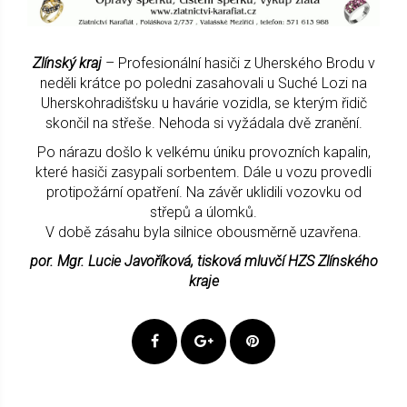
Zlínský kraj
– Profesionální hasiči z Uherského Brodu v
neděli krátce po poledni zasahovali u Suché Lozi na
Uherskohradišťsku u havárie vozidla, se kterým řidič
skončil na střeše. Nehoda si vyžádala dvě zranění.
Po nárazu došlo k velkému úniku provozních kapalin,
které hasiči zasypali sorbentem. Dále u vozu provedli
protipožární opatření. Na závěr uklidili vozovku od
střepů a úlomků.
V době zásahu byla silnice obousměrně uzavřena.
por. Mgr. Lucie Javoříková, tisková mluvčí HZS Zlínského
kraje