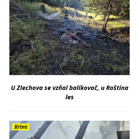
U Zlechova se vzňal balíkovač, u Roštína
les
Krimi