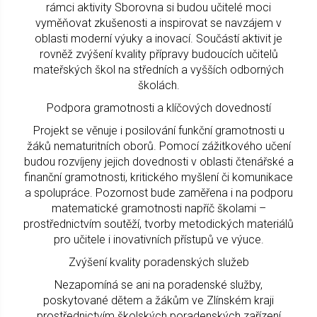
rámci aktivity Sborovna si budou učitelé moci
vyměňovat zkušenosti a inspirovat se navzájem v
oblasti moderní výuky a inovací. Součástí aktivit je
rovněž zvýšení kvality přípravy budoucích učitelů
mateřských škol na středních a vyšších odborných
školách.
Podpora gramotnosti a klíčových dovedností
Projekt se věnuje i posilování funkční gramotnosti u
žáků nematuritních oborů. Pomocí zážitkového učení
budou rozvíjeny jejich dovednosti v oblasti čtenářské a
finanční gramotnosti, kritického myšlení či komunikace
a spolupráce. Pozornost bude zaměřena i na podporu
matematické gramotnosti napříč školami –
prostřednictvím soutěží, tvorby metodických materiálů
pro učitele i inovativních přístupů ve výuce.
Zvýšení kvality poradenských služeb
Nezapomíná se ani na poradenské služby,
poskytované dětem a žákům ve Zlínském kraji
prostřednictvím školských poradenských zařízení