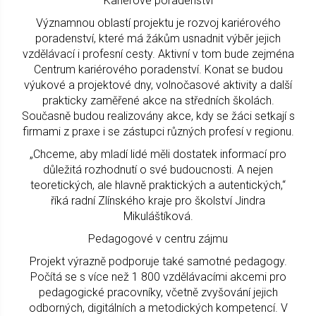
Kariérové poradenství
Významnou oblastí projektu je rozvoj kariérového
poradenství, které má žákům usnadnit výběr jejich
vzdělávací i profesní cesty. Aktivní v tom bude zejména
Centrum kariérového poradenství. Konat se budou
výukové a projektové dny, volnočasové aktivity a další
prakticky zaměřené akce na středních školách.
Současně budou realizovány akce, kdy se žáci setkají s
firmami z praxe i se zástupci různých profesí v regionu.
„Chceme, aby mladí lidé měli dostatek informací pro
důležitá rozhodnutí o své budoucnosti. A nejen
teoretických, ale hlavně praktických a autentických,“
říká radní Zlínského kraje pro školství Jindra
Mikuláštíková.
Pedagogové v centru zájmu
Projekt výrazně podporuje také samotné pedagogy.
Počítá se s více než 1 800 vzdělávacími akcemi pro
pedagogické pracovníky, včetně zvyšování jejich
odborných, digitálních a metodických kompetencí. V