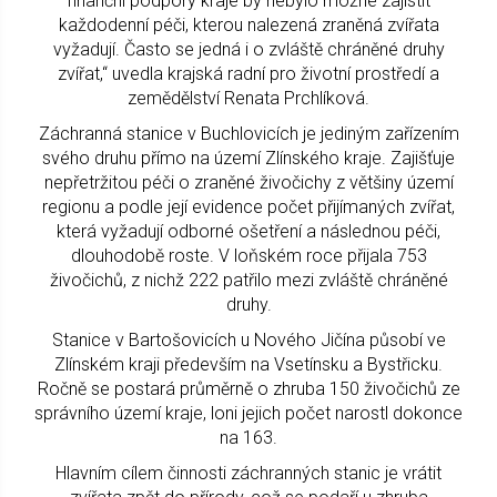
finanční podpory kraje by nebylo možné zajistit
každodenní péči, kterou nalezená zraněná zvířata
vyžadují. Často se jedná i o zvláště chráněné druhy
zvířat,“ uvedla krajská radní pro životní prostředí a
zemědělství Renata Prchlíková.
Záchranná stanice v Buchlovicích je jediným zařízením
svého druhu přímo na území Zlínského kraje. Zajišťuje
nepřetržitou péči o zraněné živočichy z většiny území
regionu a podle její evidence počet přijímaných zvířat,
která vyžadují odborné ošetření a následnou péči,
dlouhodobě roste. V loňském roce přijala 753
živočichů, z nichž 222 patřilo mezi zvláště chráněné
druhy.
Stanice v Bartošovicích u Nového Jičína působí ve
Zlínském kraji především na Vsetínsku a Bystřicku.
Ročně se postará průměrně o zhruba 150 živočichů ze
správního území kraje, loni jejich počet narostl dokonce
na 163.
Hlavním cílem činnosti záchranných stanic je vrátit