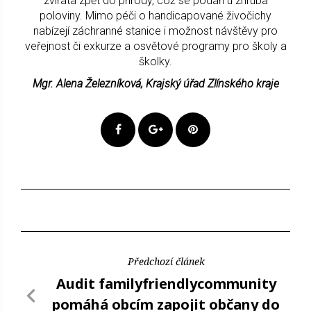
zvířata zpět do přírody, což se podaří u zhruba
poloviny. Mimo péči o handicapované živočichy
nabízejí záchranné stanice i možnost návštěvy pro
veřejnost či exkurze a osvětové programy pro školy a
školky.
Mgr. Alena Železníková, Krajský úřad Zlínského kraje
Předchozí článek
Audit familyfriendlycommunity
pomáhá obcím zapojit občany do