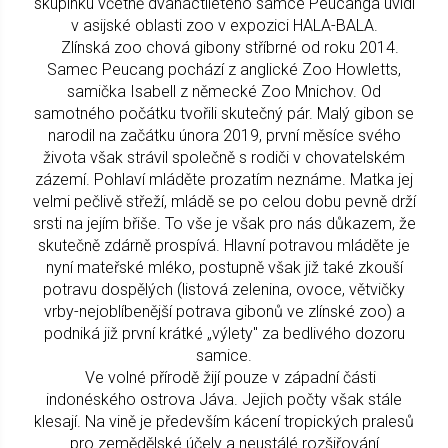
skupinku včetně dvanáctiletého samce Peucanga uvidí
v asijské oblasti zoo v expozici HALA-BALA.
Zlínská zoo chová gibony stříbrné od roku 2014.
Samec Peucang pochází z anglické Zoo Howletts,
samička Isabell z německé Zoo Mnichov. Od
samotného počátku tvořili skutečný pár. Malý gibon se
narodil na začátku února 2019, první měsíce svého
života však strávil společně s rodiči v chovatelském
zázemí. Pohlaví mláděte prozatím neznáme. Matka jej
velmi pečlivě střeží, mládě se po celou dobu pevně drží
srsti na jejím břiše. To vše je však pro nás důkazem, že
skutečně zdárně prospívá. Hlavní potravou mláděte je
nyní mateřské mléko, postupně však již také zkouší
potravu dospělých (listová zelenina, ovoce, větvičky
vrby-nejoblíbenější potrava gibonů ve zlínské zoo) a
podniká již první krátké „výlety" za bedlivého dozoru
samice.
Ve volné přírodě žijí pouze v západní části
indonéského ostrova Jáva. Jejich počty však stále
klesají. Na vině je především kácení tropických pralesů
pro zemědělské účely a neustálé rozšiřování