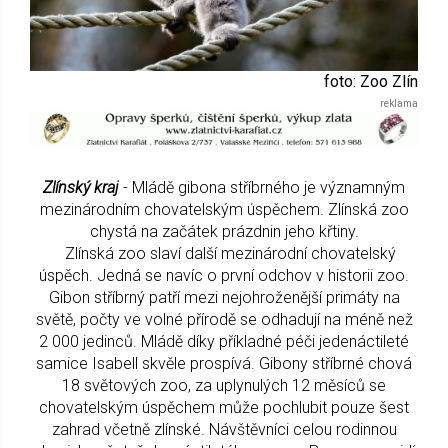
foto: Zoo Zlín
Zlínský kraj
- Mládě gibona stříbrného je významným
mezinárodním chovatelským úspěchem. Zlínská zoo
chystá na začátek prázdnin jeho křtiny.
Zlínská zoo slaví další mezinárodní chovatelský
úspěch. Jedná se navíc o první odchov v historii zoo.
Gibon stříbrný patří mezi nejohroženější primáty na
světě, počty ve volné přírodě se odhadují na méně než
2 000 jedinců. Mládě díky příkladné péči jedenáctileté
samice Isabell skvěle prospívá. Gibony stříbrné chová
18 světových zoo, za uplynulých 12 měsíců se
chovatelským úspěchem může pochlubit pouze šest
zahrad včetně zlínské. Návštěvníci celou rodinnou