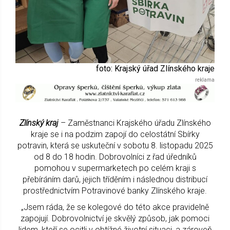
foto: Krajský úřad Zlínského kraje
Zlínský kraj
– Zaměstnanci Krajského úřadu Zlínského
kraje se i na podzim zapojí do celostátní Sbírky
potravin, která se uskuteční v sobotu 8. listopadu 2025
od 8 do 18 hodin. Dobrovolníci z řad úředníků
pomohou v supermarketech po celém kraji s
přebíráním darů, jejich tříděním i následnou distribucí
prostřednictvím Potravinové banky Zlínského kraje.
„Jsem ráda, že se kolegové do této akce pravidelně
zapojují. Dobrovolnictví je skvělý způsob, jak pomoci
lidem, kteří se ocitli v obtížné životní situaci, a zároveň