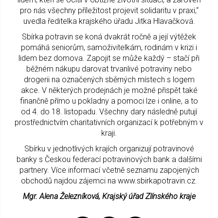
pro nás všechny příležitost projevit solidaritu v praxi,“
uvedla ředitelka krajského úřadu Jitka Hlavačková.
Sbírka potravin se koná dvakrát ročně a její výtěžek
pomáhá seniorům, samoživitelkám, rodinám v krizi i
lidem bez domova. Zapojit se může každý – stačí při
běžném nákupu darovat trvanlivé potraviny nebo
drogerii na označených sběrných místech s logem
akce. V některých prodejnách je možné přispět také
finančně přímo u pokladny a pomoci lze i online, a to
od 4. do 18. listopadu. Všechny dary následně putují
prostřednictvím charitativních organizací k potřebným v
kraji.
Sbírku v jednotlivých krajích organizují potravinové
banky s Českou federací potravinových bank a dalšími
partnery. Více informací včetně seznamu zapojených
obchodů najdou zájemci na www.sbirkapotravin.cz.
Mgr. Alena Železníková, Krajský úřad Zlínského kraje