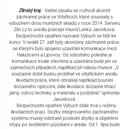
Zlínský kraj
- Velitel zásahu se rozhodl ukončit
záchranné práce ve Vrběticích, které souvisely s
výbuchem dvou muničních skladů v roce 2014. Serveru
Zlin.cz to uvedla policejní mluvčí Lenka Javorková.
Bezpečnostní opatření nazvané Výbuch se blíží ke
konci. V neděli 27. září byly ukončeny záchranné práce,
se kterými bylo spojeno uzavírání komunikace mezi
Haluzicemi a Lipovou. Od sobotního poledne je
komunikace trvale otevřena a uzavírána bude jen ve
výjimečných případech, například při nálezu munice. „V
současné době budou probíhat ve vrbětickém areálu
likvidační práce, které obnášejí například bourání
dočasného oplocení, dále likvidace dočasné trhací
jámy, odvoz techniky a materiálu a podobně,“ upřesnila
Javorková.
Bezpečnostní opatření Výbuch stále trvá v režimu
likvidačních prací. Složky integrovaného záchranného
systému musejí odstranit poslední zbytky a objektivní
stopy po šestiletém působení v areálu. Od 1. října bude