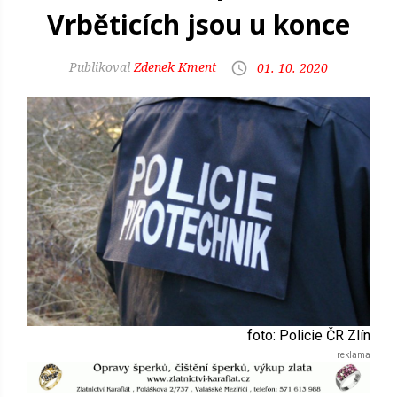
Vrběticích jsou u konce
Zdenek Kment
01. 10. 2020
foto: Policie ČR Zlín