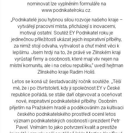
nominovat lze vyplněním formuláře na
www.podnikatelroku.cz.
„Podnikatelé jsou hybnou silou rozvoje našeho kraje –
vytvářejí pracovní místa, přicházejí s inovacemi,
motivují ostatní. Soutěž EY Podnikatel roku je
jedinečnou příležitostí ukázat jejich inspirativní příběhy,
za nimiž stojí odvaha, vytrvalost a chuť měnit věci k
lepšímu. Jsem hrdý na to, že právě ve Zlínském kraji
vyrůstají firmy a osobnosti, které mají vliv nejen na
místní komunitu, ale i na celou republiku,“ uvedl hejtman
Zlínského kraje Radim Holiš.
Letos se koná už šestadvacátý ročník soutěže. „Těší
mě, že i po čtvrtstoletí, kdy ji společnost EY v České
republice pořádá, se stále daří objevovat a oceňovat
nové, inspirativní podnikatelské příběhy. Osobním
přijetím na Pražském hradě a poděkováním za kultivaci
českého podnikatelského prostředí ocenil letos
význam podnikatelských osobností i prezident Petr
Pavel. Vnímám to jako potvrzení kvalit a prestiže