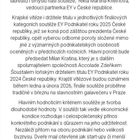
laureátů i smyslu naší soutěže,“ řekla Martina Kneiflová,
vedoucí partnerka EY v České republice.
Krajské vítěze i držitele titulu v jednotlivých finálových
kategoriích soutěže EY Podnikatel roku 2025 České
republiky, jež se koná pod záštitou prezidenta České
republiky, opět vyberou odborné poroty složené mimo
jiné z významných podnikatelských osobností
oceněných v předchozích ročnících. Hlavní porotě bude
předsedat Milan Kratina, který je s dalším
spolumajitelem společnosti Accolade Zdeňkem
Šoustalem loňským držitelem titulu EY Podnikatel roku
2024 České republiky. Krajští vítězové budou oznámeni
během ledna a února 2026, finále soutěže proběhne
tradičně v březnu na slavnostním galavečeru v Praze.
Hlavním hodnoticím kritériem soutěže je tvorba
dlouhodobé hodnoty. V soutěži tak vedle ekonomické
kondice rozhoduje i celospolečenský přínos
konkrétního podnikání s důrazem na jeho udržitelnost.
Nezáleží přitom na oboru podnikání nebo velikosti
byznysu. Dveře mají otevřené jak start-upy či menší