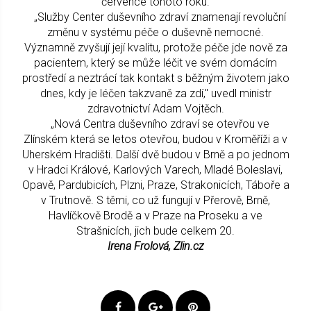
července tohoto roku.
„Služby Center duševního zdraví znamenají revoluční
změnu v systému péče o duševně nemocné.
Významně zvyšují její kvalitu, protože péče jde nově za
pacientem, který se může léčit ve svém domácím
prostředí a neztrácí tak kontakt s běžným životem jako
dnes, kdy je léčen takzvaně za zdí," uvedl ministr
zdravotnictví Adam Vojtěch.
„Nová Centra duševního zdraví se otevřou ve
Zlínském která se letos otevřou, budou v Kroměříži a v
Uherském Hradišti. Další dvě budou v Brně a po jednom
v Hradci Králové, Karlových Varech, Mladé Boleslavi,
Opavě, Pardubicích, Plzni, Praze, Strakonicích, Táboře a
v Trutnově. S těmi, co už fungují v Přerově, Brně,
Havlíčkově Brodě a v Praze na Proseku a ve
Strašnicích, jich bude celkem 20.
Irena Frolová, Zlin.cz