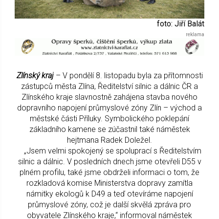
foto: Jiří Balát
Zlínský kraj
– V pondělí 8. listopadu byla za přítomnosti
zástupců města Zlína, Ředitelství silnic a dálnic ČR a
Zlínského kraje slavnostně zahájena stavba nového
dopravního napojení průmyslové zóny Zlín – východ a
městské části Příluky. Symbolického poklepání
základního kamene se zúčastnil také náměstek
hejtmana Radek Doležel.
„Jsem velmi spokojený se spoluprací s Ředitelstvím
silnic a dálnic. V posledních dnech jsme otevřeli D55 v
plném profilu, také jsme obdrželi informaci o tom, že
rozkladová komise Ministerstva dopravy zamítla
námitky ekologů k D49 a teď otevíráme napojení
průmyslové zóny, což je další skvělá zpráva pro
obyvatele Zlínského kraje,“ informoval náměstek