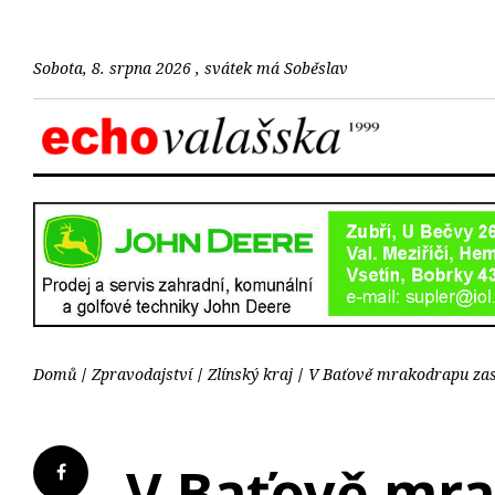
Sobota, 8. srpna 2026 , svátek má Soběslav
Domů
Zpravodajství
Zlínský kraj
V Baťově mrakodrapu zase
V Baťově mra