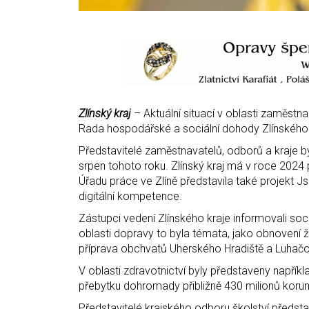
Zlínský kraj
– Aktuální situací v oblasti zaměstna
Rada hospodářské a sociální dohody Zlínského 
Představitelé zaměstnavatelů, odborů a kraje by
srpen tohoto roku. Zlínský kraj má v roce 2024
Úřadu práce ve Zlíně představila také projekt Jse
digitální kompetence.
Zástupci vedení Zlínského kraje informovali soc
oblasti dopravy to byla témata, jako obnovení ž
příprava obchvatů Uherského Hradiště a Luhačo
V oblasti zdravotnictví byly představeny napřík
přebytku dohromady přibližně 430 milionů korun
Představitelé krajského odboru školství představil