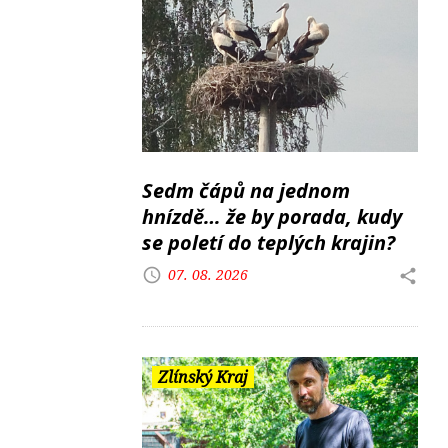
Sedm čápů na jednom
hnízdě… že by porada, kudy
se poletí do teplých krajin?
07. 08. 2026
Zlínský Kraj