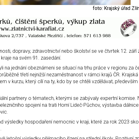
foto: Krajský úřad Zl
nosti, dopravy, zdravotnictví nebo školství se ve čtvrtek 12. září
kraje na svém 91. zasedání.
li na jednání obeznámeni se situací na trhu práce v regionu za 
 průběžně třetí nejnižší nezaměstnanost v rámci krajů ČR. Krajs
m v kurzu, který cílí na ty, kdo by se chtěli vzdělávat, především
iální partnery o tématech, kterými se zabývaly expertní komise. 
elezničního spojení na trati Horní Lideč-Půchov, výstavba dálnice
vic.
lad výsledky hospodaření nemocnic v kraji, které za rok 2023 sko
.
i letošní výsledky přijímacího řízení na střední školy. Pozitivní z