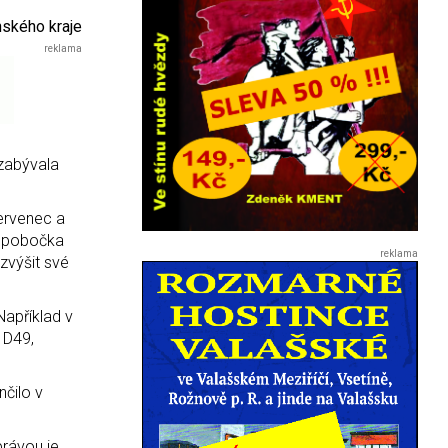
ínského kraje
 zabývala
červenec a
ká pobočka
 zvýšit své
Například v
 D49,
nčilo v
právou je,