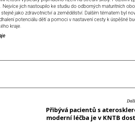
íd. Nejvíce jich nastoupilo ke studiu do odborných maturitních ob
o, stejně jako zdravotnictví a zemědělství. Dalším tématem byl no
odhalení potenciálu dětí a pomoci v nastavení cesty k úspěšné b
ého kraje.
aje
Dalš
Přibývá pacientů s ateroskle
moderní léčba je v KNTB dos