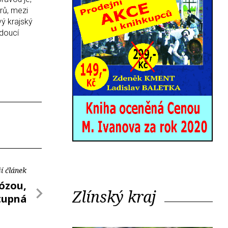
orů, mezi
vý krajský
udoucí
í článek
rózou,
Zlínský kraj
tupná