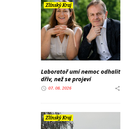
Zlínský Kraj
Laboratoř umí nemoc odhalit
dřív, než se projeví
07. 08. 2026
Zlínský Kraj