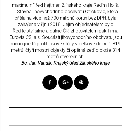
maximum,“ řekl hejtman Zlínského kraje Radim Holiš.
Stavba jihovýchodního obchvatu Otrokovic, která
přišla na více než 700 milionů korun bez DPH, byla
zahájena v říjnu 2018. Jejím objednatelem bylo
Ředitelství silnic a dálnic ČR, zhotovitelem pak firma
Eurovia CS, a.s. Součástí jihovýchodního obchvatu jsou
mimo jiné tři protihlukové stěny v celkové délce 1 819
metrů, čtyři mostní objekty či opěrná zeď o ploše 314
metrů čtverečních.
Bc. Jan Vandík, Krajský úřad Zlínského kraje