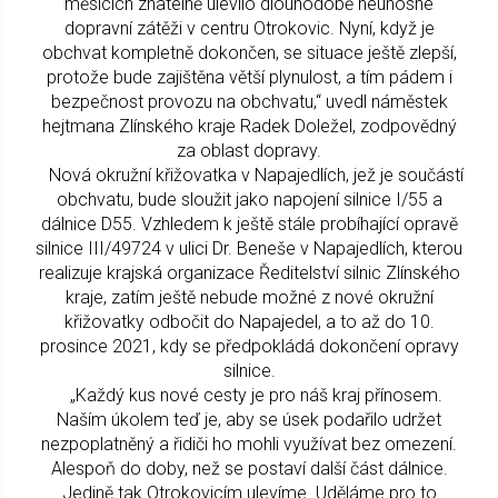
měsících znatelně ulevilo dlouhodobě neúnosné
dopravní zátěži v centru Otrokovic. Nyní, když je
obchvat kompletně dokončen, se situace ještě zlepší,
protože bude zajištěna větší plynulost, a tím pádem i
bezpečnost provozu na obchvatu,“ uvedl náměstek
hejtmana Zlínského kraje Radek Doležel, zodpovědný
za oblast dopravy.
Nová okružní křižovatka v Napajedlích, jež je součástí
obchvatu, bude sloužit jako napojení silnice I/55 a
dálnice D55. Vzhledem k ještě stále probíhající opravě
silnice III/49724 v ulici Dr. Beneše v Napajedlích, kterou
realizuje krajská organizace Ředitelství silnic Zlínského
kraje, zatím ještě nebude možné z nové okružní
křižovatky odbočit do Napajedel, a to až do 10.
prosince 2021, kdy se předpokládá dokončení opravy
silnice.
„Každý kus nové cesty je pro náš kraj přínosem.
Naším úkolem teď je, aby se úsek podařilo udržet
nezpoplatněný a řidiči ho mohli využívat bez omezení.
Alespoň do doby, než se postaví další část dálnice.
Jedině tak Otrokovicím ulevíme. Uděláme pro to