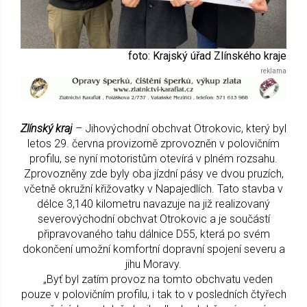
foto: Krajský úřad Zlínského kraje
Zlínský kraj
– Jihovýchodní obchvat Otrokovic, který byl
letos 29. června provizorně zprovozněn v polovičním
profilu, se nyní motoristům otevírá v plném rozsahu.
Zprovozněny zde byly oba jízdní pásy ve dvou pruzích,
včetně okružní křižovatky v Napajedlích. Tato stavba v
délce 3,140 kilometru navazuje na již realizovaný
severovýchodní obchvat Otrokovic a je součástí
připravovaného tahu dálnice D55, která po svém
dokončení umožní komfortní dopravní spojení severu a
jihu Moravy.
„Byť byl zatím provoz na tomto obchvatu veden
pouze v polovičním profilu, i tak to v posledních čtyřech