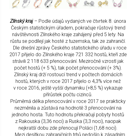
Zlínský kraj
– Podle údajů vydaných ve čtvrtek 8. února
Českým statistickým úřadem, pokračuje růstový trend
návštěvnosti Zlínského kraje zahájený před 5 lety. Na
růstu se podílejí jak hosté z tuzemska, tak ze zahraničí.
Dle dnešní zprávy Českého statistického úřadu v roce
2017 přijelo do Zlínského kraje 721 332 hostů, kteří zde
strávili 2 118 633 přenocování. Meziročně vzrostl jak
počet hostů (+ 5 %), tak počet přenocování (+ 3%).
Zlínský kraj drží rostoucí trend v počtech domácích
hostů, kterých v roce 2017 přijelo o 4,3% více než
v roce 2016, ještě vyšší dynamiku (+8,5 %) vykazuje
přírůstek počtu cizinců.
Průměrná délka přenocování v roce 2017 se prakticky
nezměnila a zůstává na hodnotě 3 přenocování na
jednoho hosta. Tuto hodnotu překračují pobyty hostů
z Rakouska (3,36 noci) a Ruska (3,3 noci), naopak
nejkratší dobu zde přenocují Poláci (1,68 noci).
Mezi desítkou zahraničních trhů nedošlo k zásadním