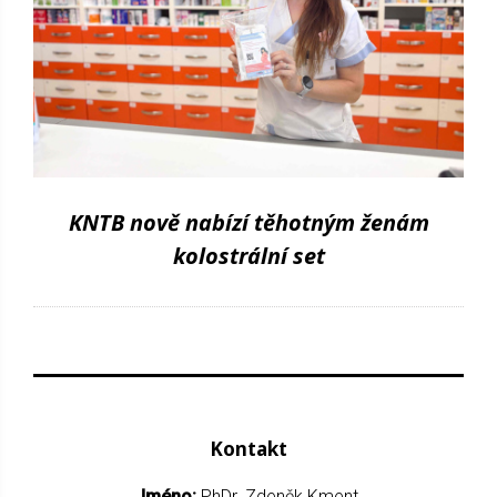
KNTB nově nabízí těhotným ženám
kolostrální set
Kontakt
Jméno:
PhDr. Zdeněk Kment